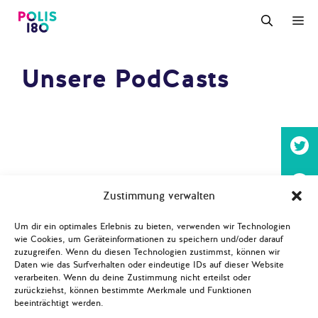
Zum
M
Inhalt
springen
Unsere PodCasts
[gravityform id=“8″ title=“false“
Zustimmung verwalten
description=“true“ ajax=“false“]
Um dir ein optimales Erlebnis zu bieten, verwenden wir Technologien
wie Cookies, um Geräteinformationen zu speichern und/oder darauf
zuzugreifen. Wenn du diesen Technologien zustimmst, können wir
Daten wie das Surfverhalten oder eindeutige IDs auf dieser Website
verarbeiten. Wenn du deine Zustimmung nicht erteilst oder
zurückziehst, können bestimmte Merkmale und Funktionen
beeinträchtigt werden.