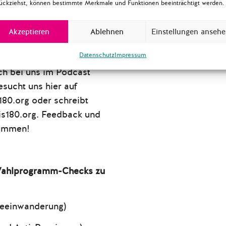
ückziehst, können bestimmte Merkmale und Funktionen beeinträchtigt werden.
r:
stagswahl2021/wahlprogr
Akzeptieren
Ablehnen
Einstellungen anseh
Datenschutz
Impressum
80 und unser Programm
ch bei uns im Podcast
sucht uns hier auf
80.org oder schreibt
is180.org. Feedback und
kommen!
-Wahlprogramm-Checks zu
teeinwanderung)