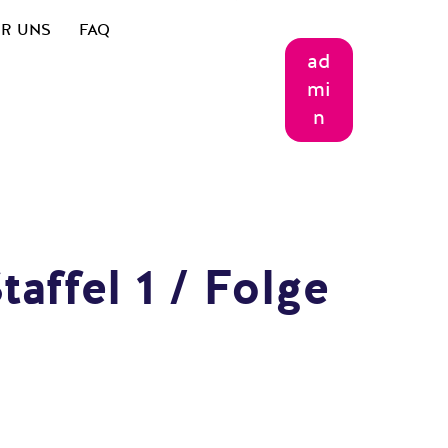
R UNS
FAQ
ad
mi
n
ffel 1 / Folge