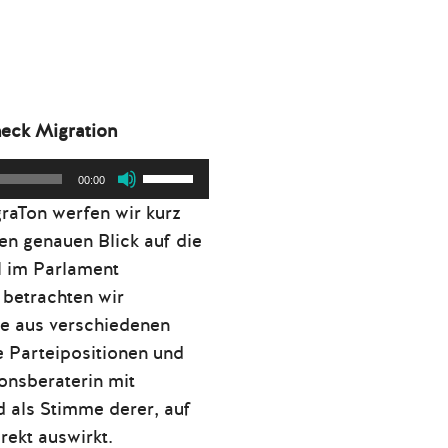
eck Migration
Pfeiltasten
00:00
Hoch/Runter
graTon werfen wir kurz
benutzen,
en genauen Blick auf die
um
 im Parlament
die
 betrachten wir
Lautstärke
te aus verschiedenen
zu
ie Parteipositionen und
regeln.
ionsberaterin mit
d als Stimme derer, auf
irekt auswirkt.