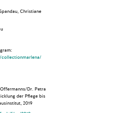
 Spandau, Christiane
au
agram:
/collectionmarlena/
s Offermanns/Dr. Petra
icklung der Pflege bis
sinstitut, 2019