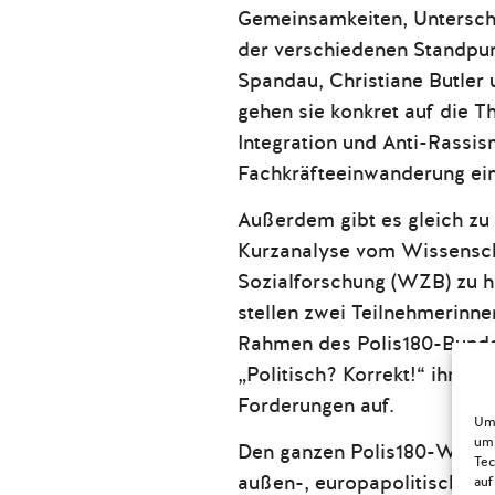
Gemeinsamkeiten, Untersch
der verschiedenen Standpun
Spandau, Christiane Butler
gehen sie konkret auf die 
Integration und Anti-Rassi
Fachkräfteeinwanderung ein
Außerdem gibt es gleich zu
Kurzanalyse vom Wissensch
Sozialforschung (WZB) zu h
stellen zwei Teilnehmerinn
Rahmen des Polis180-Bunde
„Politisch? Korrekt!“ ihre m
Forderungen auf.
Um 
um 
Den ganzen Polis180-Wahl
Tec
außen-, europapolitischen 
auf