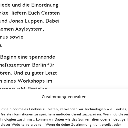
iede und die Einordnung
kte liefern Euch Carsten
 und Jonas Luppen. Dabei
Themen Asylsystem,
smus sowie
.
 Beginn eine spannende
aftszentrum Berlin für
ören. Und zu guter Letzt
en eines Workshops im
stagswahl-Projekts
igrationspolitischen
Zustimmung verwalten
dir ein optimales Erlebnis zu bieten, verwenden wir Technologien wie Cookies,
Geräteinformationen zu speichern und/oder darauf zuzugreifen. Wenn du diese
programm-Check zu
hnologien zustimmst, können wir Daten wie das Surfverhalten oder eindeutige 
und anderen relevanten
 dieser Website verarbeiten. Wenn du deine Zustimmung nicht erteilst oder