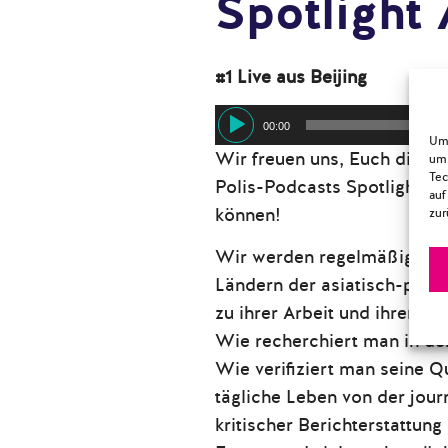
Spotlight 
#1 Live aus Beijing
Audio-
00:00
Um 
Player
Wir freuen uns, Euch die er
um 
Tec
Polis-Podcasts Spotlight As
auf
können!
zur
Wir werden regelmäßig Jour
Ländern der asiatisch-pazif
zu ihrer Arbeit und ihrem L
Wie recherchiert man in de
Wie verifiziert man seine 
tägliche Leben von der journ
kritischer Berichterstattung