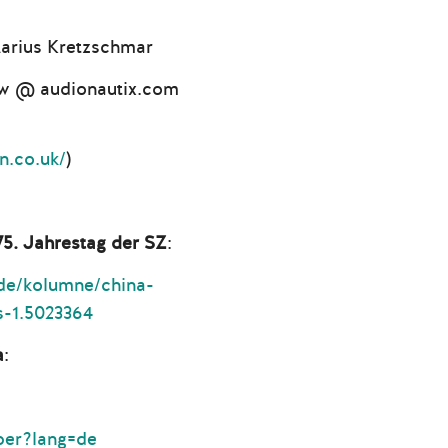
Marius Kretzschmar
aw @ audionautix.com
n.co.uk/
)
5. Jahrestag der SZ
:
de/kolumne/china-
-1.5023364
a
:
uber?lang=de