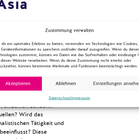
Asia
Zustimmung verwalten
Pfeiltasten
00:00
dir ein optimales Erlebnis zu bieten, verwenden wir Technologien wie Cookies,
Hoch/Runter
ste Folge des neuen
Geräteinformationen zu speichern und/oder darauf zuzugreifen. Wenn du diese
benutzen,
hnologien zustimmst, können wir Daten wie das Surfverhalten oder eindeutige 
ia ankündigen zu
 dieser Website verarbeiten. Wenn du deine Zustimmung nicht erteilst oder
um
ückziehst, können bestimmte Merkmale und Funktionen beeinträchtigt werden.
die
nalisten/innen, die aus
Lautstärke
Akzeptieren
Ablehnen
Einstellungen anseh
ischen Region berichten,
zu
eben dort interviewen.
regeln.
Datenschutz
Impressum
n einzelnen Ländern?
Quellen? Wird das
alistischen Tätigkeit und
 beeinflusst? Diese