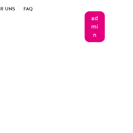
R UNS
FAQ
ad
mi
n