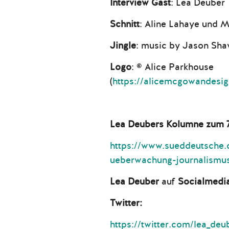
Interview Gast
: Lea Deuber
Schnitt
: Aline Lahaye und 
Jingle
: music by Jason Sh
Logo
: © Alice Parkhouse
(
https://alicemcgowandesig
Lea Deubers Kolumne zum 7
https://www.sueddeutsche.
ueberwachung-journalismus
Lea Deuber
auf
Socialmedi
Twitter:
https://twitter.com/lea_de