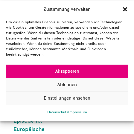
Episode 6: Europäische
Zustimmung verwalten
Klimapolitik
Um dir ein optimales Erlebnis zu bieten, verwenden wir Technologien
Episode 7: Die
wie Cookies, um Geräteinformationen zu speichern und/oder darauf
Europäische Union
zuzugreifen. Wenn du diesen Technologien zustimmst, können wir
Daten wie das Surfverhalten oder eindeutige IDs auf dieser Website
zwischen Nationalismus
verarbeiten. Wenn du deine Zustimmung nicht erteilst oder
und der Republik
zurückziehst, können bestimmte Merkmale und Funktionen
beeinträchtigt werden.
Europa
Episode 8: Das soziale
Akzeptieren
Europa
Ablehnen
Episode 9: Europäische
Einstellungen ansehen
Außenperspektive(n):
Migration
Datenschutz
Impressum
Episode 10:
Europäische