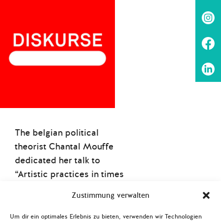
The belgian political
theorist Chantal Mouffe
dedicated her talk to
“Artistic practices in times
of post-politics”. The
Zustimmung verwalten
professor of Political
Theory found worldwide
Um dir ein optimales Erlebnis zu bieten, verwenden wir Technologien