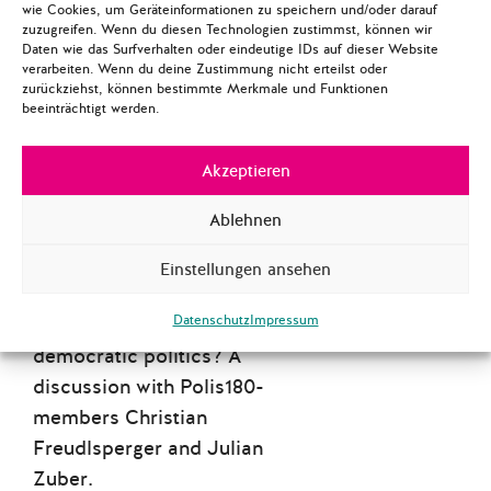
wie Cookies, um Geräteinformationen zu speichern und/oder darauf
recognition with her
zuzugreifen. Wenn du diesen Technologien zustimmst, können wir
research on antagonism:
Daten wie das Surfverhalten oder eindeutige IDs auf dieser Website
verarbeiten. Wenn du deine Zustimmung nicht erteilst oder
Mouffe rejects the idea
zurückziehst, können bestimmte Merkmale und Funktionen
that consensus should be
beeinträchtigt werden.
the end-product of every
democratic process. She
Akzeptieren
focuses on post-Marxist
Ablehnen
political inquiry, post-
structuralism and theories
Einstellungen ansehen
of political identity. What
Datenschutz
Impressum
is the best way to envisage
democratic politics? A
discussion with Polis180-
members Christian
Freudlsperger and Julian
Zuber.