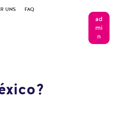
R UNS
FAQ
ad
mi
n
éxico?