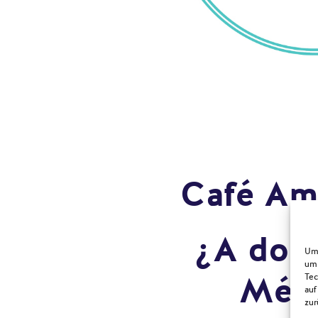
Café Am
¿A don
Um 
um 
Méx
Tec
auf
zur