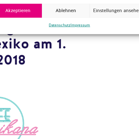
ke und
Akzeptieren
Ablehnen
Einstellungen anseh
ngen zur
Datenschutz
Impressum
xiko am 1.
2018