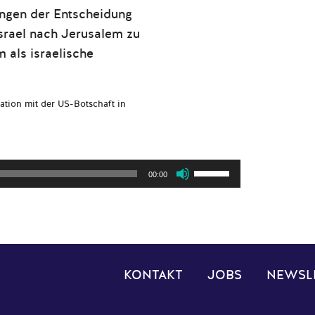
ngen der Entscheidung
srael nach Jerusalem zu
 als israelische
tion mit der US-Botschaft in
Pfeiltasten
00:00
Hoch/Runter
benutzen,
um
die
Lautstärke
KONTAKT
JOBS
NEWSL
zu
regeln.