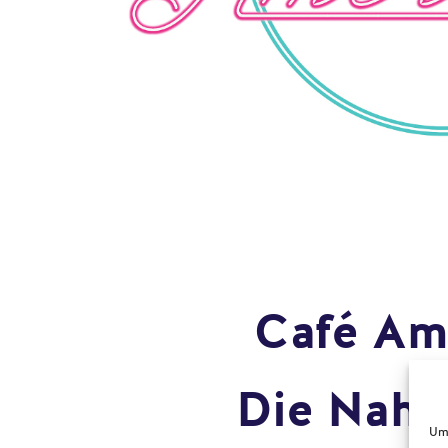
Café Am
Die Nahos
Um 