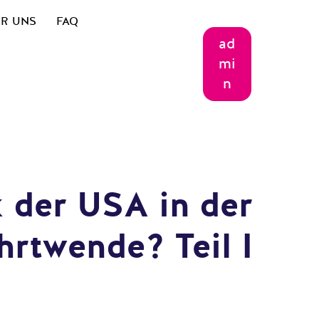
R UNS
FAQ
ad
mi
n
 der USA in der
hrtwende? Teil I