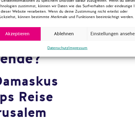
n der Ära
Geräteinformationen zu speichern und/oder darauf zuzugreifen. Wenn du diese
hnologien zustimmst, können wir Daten wie das Surfverhalten oder eindeutige 
 dieser Website verarbeiten. Wenn du deine Zustimmung nicht erteilst oder
rump:
ückziehst, können bestimmte Merkmale und Funktionen beeinträchtigt werden.
Akzeptieren
Ablehnen
Einstellungen anseh
tät oder
Datenschutz
Impressum
wende?
 Damaskus
ps Reise
rusalem