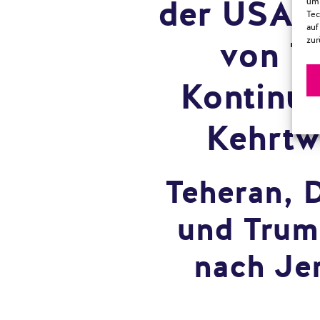
der USA i
um 
Tec
auf
von T
zur
Kontinui
Kehrt
Teheran,
und Trum
nach Je