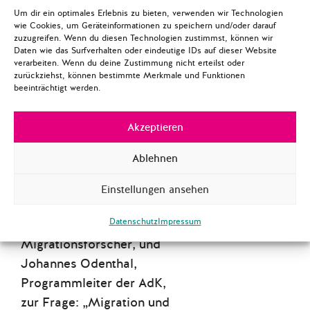
konfrontieren wir im
Um dir ein optimales Erlebnis zu bieten, verwenden wir Technologien
wie Cookies, um Geräteinformationen zu speichern und/oder darauf
Wochentakt ExpertInnen
zuzugreifen. Wenn du diesen Technologien zustimmst, können wir
aus Politikwissenschaft,
Daten wie das Surfverhalten oder eindeutige IDs auf dieser Website
verarbeiten. Wenn du deine Zustimmung nicht erteilst oder
Soziologie, Kunst und
zurückziehst, können bestimmte Merkmale und Funktionen
Politik mit kritischen
beeinträchtigt werden.
Fragen zur Zukunft
Europas. Diese Woche
Akzeptieren
diskutierten Polis180-
Ablehnen
Mitglieder Ana-Marija
Cvitic und Natalie
Einstellungen ansehen
Welfens mit Jochen
Datenschutz
Impressum
Oltmer,
Migrationsforscher, und
Johannes Odenthal,
Programmleiter der AdK,
zur Frage: „Migration und