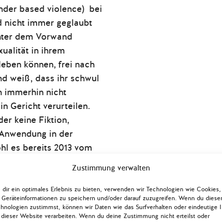
nder based violence) bei
d nicht immer geglaubt
unter dem Vorwand
xualität in ihrem
leben können, frei nach
d weiß, dass ihr schwul
h immerhin nicht
n Gericht verurteilen.
der keine Fiktion,
 Anwendung in der
hl es bereits 2013 vom
ärt wurde. Willkommen
Zustimmung verwalten
igraTon, dem Polis180-
e vom Diskretionsgebot,
dir ein optimales Erlebnis zu bieten, verwenden wir Technologien wie Cookies,
Geräteinformationen zu speichern und/oder darauf zuzugreifen. Wenn du diese
is und ihrer Bedeutung
hnologien zustimmst, können wir Daten wie das Surfverhalten oder eindeutige 
SBTI-Geflüchteten.
 dieser Website verarbeiten. Wenn du deine Zustimmung nicht erteilst oder