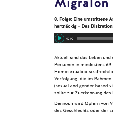
MigraTon
8. Folge:
Eine umstrittene As
hartnäckig – Das Diskretio
Audio-
00:00
Player
Aktuell sind das Leben und 
Personen in mindestens 69 
Homosexualität strafrechtli
Verfolgung, die im Rahmen 
(sexual and gender based vi
sollte zur Zuerkennung des 
Dennoch wird Opfern von V
des Geschlechts oder der se