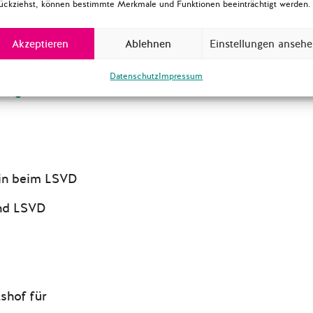
ückziehst, können bestimmte Merkmale und Funktionen beeinträchtigt werden.
 fand am 12. Mai 2022
olge entstand am 11. Juli
Akzeptieren
Ablehnen
Einstellungen anseh
Datenschutz
Impressum
.org
rin beim LSVD
and LSVD
shof für