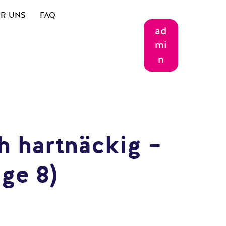
R UNS
FAQ
ad
mi
n
ch hartnäckig –
ge 8)