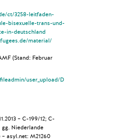
de/ct/3258-leitfaden-
le-bisexuelle-trans-und-
ete-in-deutschland
fugees.de/material/
AMF (Stand: Februar
/fileadmin/user_upload/D
1.2013 – C-199/12; C-
Z gg. Niederlande
 – asyl.net: M21260