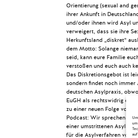
Orientierung (sexual and ge
ihrer Ankunft in Deutschlan
und/oder ihnen wird Asyl 
verweigert, dass sie ihre Se
Herkunftsland „diskret“ aus
dem Motto: Solange nieman
seid, kann eure Familie euc
verstoßen und euch auch kei
Das Diskretionsgebot ist lei
sondern findet noch immer
deutschen Asylpraxis, obwo
EuGH als rechtswidrig erkl
zu einer neuen Folge von M
Podcast: Wir sprechen heut
Um 
um 
einer umstrittenen Asylprax
Tec
für die Asylverfahren von L
auf