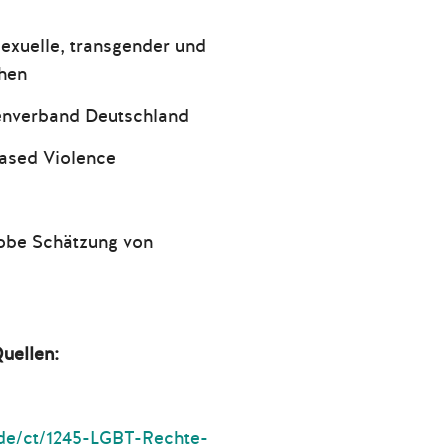
exuelle, transgender und
chen
enverband Deutschland
ased Violence
robe Schätzung von
Quellen:
/de/ct/1245-LGBT-Rechte-