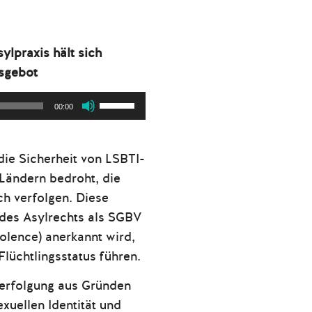
ylpraxis hält sich
nsgebot
Pfeiltasten
00:00
Hoch/Runter
benutzen,
die Sicherheit von LSBTI-
um
Ländern bedroht, die
die
ch verfolgen. Diese
Lautstärke
des Asylrechts als SGBV
zu
olence) anerkannt wird,
regeln.
Flüchtlingsstatus führen.
erfolgung aus Gründen
xuellen Identität und