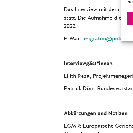
zur
Das Interview mit dem LSVD
statt. Die Aufnahme dieser F
2022.
E-Mail:
migraton@polis180
Interviewgäst*innen
Lilith Raza, Projektmanage
Patrick Dörr, Bundesvorst
Abkürzungen und Notizen
EGMR: Europäische Gericht