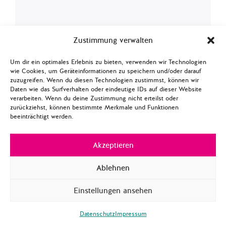
Zustimmung verwalten
GLOBALE FRAGEN
GENDER UND
INTERNATIONALE POLITIK
Um dir ein optimales Erlebnis zu bieten, verwenden wir Technologien
14. August 2026 | 18.00 Uhr
wie Cookies, um Geräteinformationen zu speichern und/oder darauf
zuzugreifen. Wenn du diesen Technologien zustimmst, können wir
What Does Feminist Security
Daten wie das Surfverhalten oder eindeutige IDs auf dieser Website
Look Like? Learning from
verarbeiten. Wenn du deine Zustimmung nicht erteilst oder
zurückziehst, können bestimmte Merkmale und Funktionen
Civil Society Resilience in
beeinträchtigt werden.
Taiwan
Akzeptieren
Anmelden
Ablehnen
Einstellungen ansehen
GLOBALE FRAGEN
DIGITALISIERUNG UND
Datenschutz
Impressum
CYBERSICHERHEIT