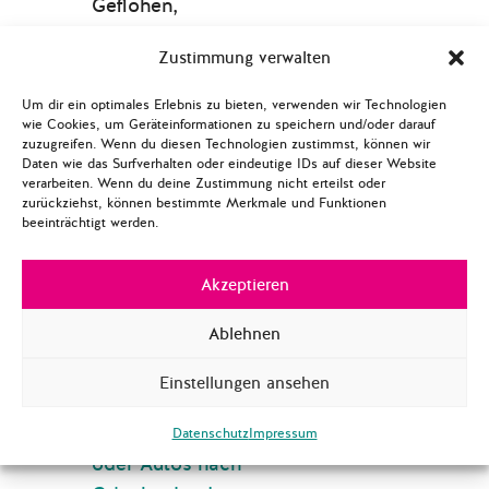
Geflohen,
Kriminalisiert,
Zustimmung verwalten
Inhaftiert:
Wie durch
Kriminalisierung von
Um dir ein optimales Erlebnis zu bieten, verwenden wir Technologien
Geflüchteten in der
wie Cookies, um Geräteinformationen zu speichern und/oder darauf
zuzugreifen. Wenn du diesen Technologien zustimmst, können wir
EU systematisch
Daten wie das Surfverhalten oder eindeutige IDs auf dieser Website
verarbeiten. Wenn du deine Zustimmung nicht erteilst oder
Menschenrechte
zurückziehst, können bestimmte Merkmale und Funktionen
verletzt werden
beeinträchtigt werden.
Studie Borderline
Europe:
Ein
Akzeptieren
Rechtsfreier Raum.
Ablehnen
Die systematische
Kriminalisierung von
Einstellungen ansehen
Geflüchteten für das
Steuern eines Bootes
Datenschutz
Impressum
oder Autos nach