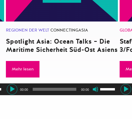
REGIONEN DER WELT
CONNECTINGASIA
GLOB
Spotlight Asia: Ocean Talks – Die
Staf
Maritime Sicherheit Süd-Ost Asiens
3/Fo
Mehr lesen
Me
Audio-
Audi
asten
Pfeiltasten
00:00
00:00
Player
Play
Runter
Hoch/Runter
zen,
benutzen,
um
die
tärke
Lautstärke