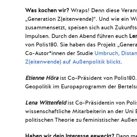
Was kochen wir?
Wraps! Denn diese Verans
„Generation Z(eitenwende)“. Und wie ein Wr
zusammensetzt, speisen sich auch Zukunftsv
Impulsen. Durch den Abend führen euch
Le
von Polis180. Sie haben das Projekt „Generat
Co-Autor*innen der Studie
Umbruch, Distanz
Z(eitenwende) auf Außenpolitik blickt
.
Etienne Höra
ist Co
-Präsi
dent von Polis180.
Geopolitik im Europaprogramm der Bertels
Lena Wittenfeld
ist Co-Präsidentin von Poli
wissenschaftliche Mitarbeiterin an der Uni 
politischen Theorie zu feministischer Außenp
Haben wir dein Interesse geweckt?
Dann me