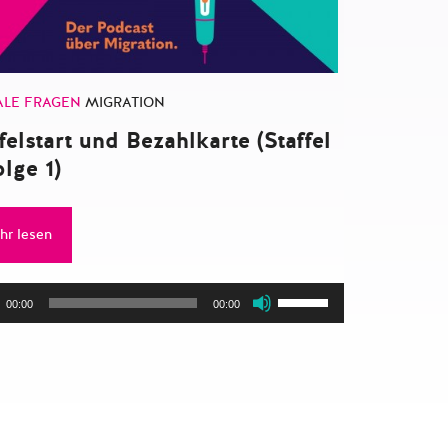
ALE FRAGEN
MIGRATION
felstart und Bezahlkarte (Staffel
lge 1)
hr lesen
o-
Pfeiltasten
00:00
00:00
er
Hoch/Runter
benutzen,
um
die
Lautstärke