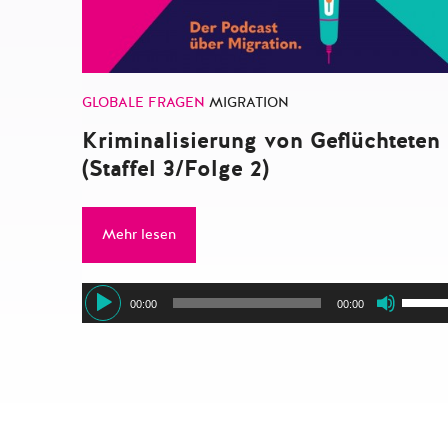
GLOBALE FRAGEN
MIGRATION
Kriminalisierung von Geflüchteten
(Staffel 3/Folge 2)
Mehr lesen
Audio-
Pfeilt
00:00
00:00
Player
Hoch/
benut
um
die
Lauts