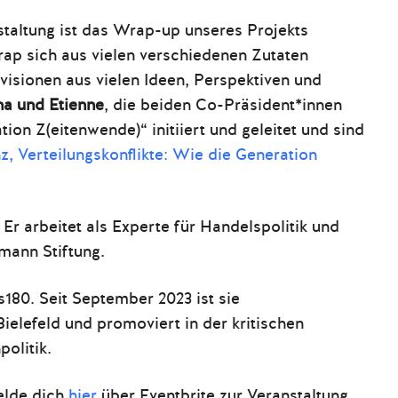
taltung ist das Wrap-up unseres Projekts
ap sich aus vielen verschiedenen Zutaten
isionen aus vielen Ideen, Perspektiven und
na und Etienne
, die beiden Co-Präsident*innen
ion Z(eitenwende)“ initiiert und geleitet und sind
, Verteilungskonflikte: Wie die Generation
 Er arbeitet als Experte für Handelspolit
ik und
mann Stiftung.
s180. Seit September 2023 ist sie
Bielefeld und promoviert in der kritischen
olitik.
lde dich
hier
über Eventbrite zur Veranstaltung