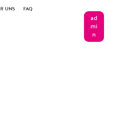
R UNS
FAQ
ad
mi
n