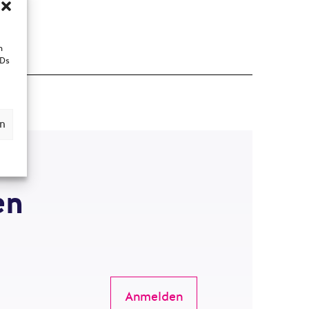
n
IDs
en
en
Anmelden