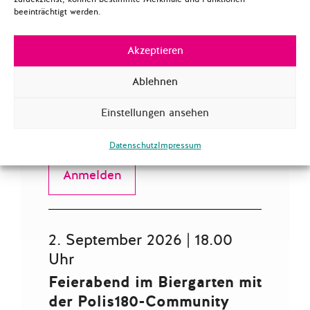
CYBERSICHERHEIT
beeinträchtigt werden.
15. August 2026 | 19.30 Uhr
15 AUG | offenes
Akzeptieren
Programmtreffen
Ablehnen
„Digitalisierung &
Cybersicherheit“: Digitale
Einstellungen ansehen
Gewalt
Datenschutz
Impressum
Anmelden
2. September 2026 | 18.00
Uhr
Feierabend im Biergarten mit
der Polis180-Community