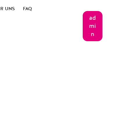
R UNS
FAQ
ad
mi
n