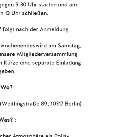
gegen 9:30 Uhr starten und am
n 13 Uhr schließen.
uf folgt nach der Anmeldung.
rwochenendeswird am Samstag,
unsere Mitgliederversammlung
in Kürze eine separate Einladung
geben.
Wo?
:
(Weitlingstraße 89, 10317 Berlin)
Was? :
icher Atmosphäre als Polis-