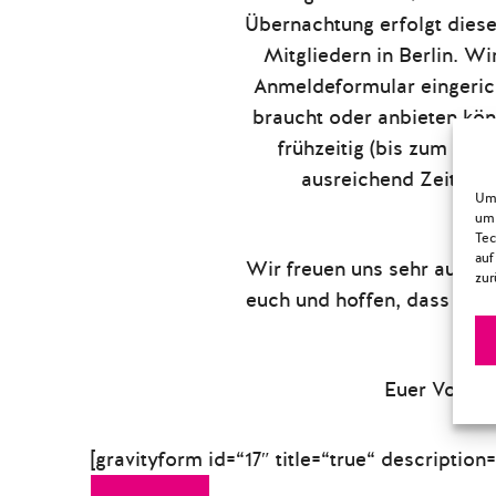
Übernachtung erfolgt dieses
Mitgliedern in Berlin. W
Anmeldeformular eingerich
braucht oder anbieten kön
frühzeitig (bis zum 30.
ausreichend Zeit ha
Um 
koo
um 
Tec
auf
Wir freuen uns sehr auf e
zur
euch und hoffen, dass wir 
k
Euer Vorsta
[gravityform id=“17″ title=“true“ description=