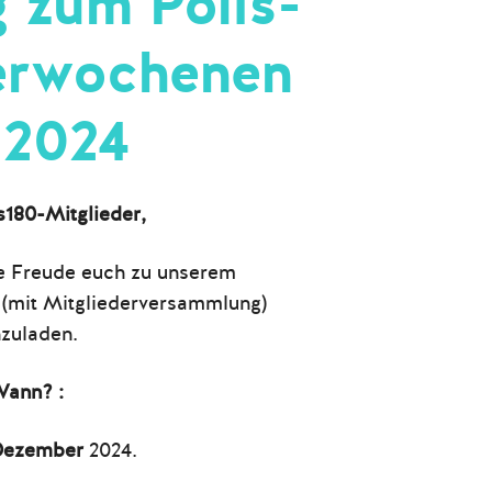
 zum Polis-
erwochenen
 2024
s180-Mitglieder,
e Freude euch zu unserem
(mit Mitgliederversammlung)
nzuladen.
ann? :
 Dezember
2024.