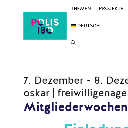
Zum
THEMEN
PROJEKTE
Inhalt
springen
DEUTSCH
7. Dezember - 8. De
oskar | freiwilligenag
Mitgliederwochen