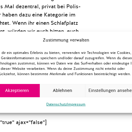
 Mal dezentral, privat bei Polis-
ir haben dazu eine Kategorie im
tet. Wenn ihr einen Schlafplatz
nt, würden wir euch bitten, euch
11.2024) anzumelden, damit wir
Zustimmung verwalten
ben, die Übernachtungen zu
dir ein optimales Erlebnis zu bieten, verwenden wir Technologien wie Cookies,
rdinieren.
Geräteinformationen zu speichern und/oder darauf zuzugreifen. Wenn du diese
hnologien zustimmst, können wir Daten wie das Surfverhalten oder eindeutige 
 dieser Website verarbeiten. Wenn du deine Zustimmung nicht erteilst oder
in inspirierendes Wochenende mit
ückziehst, können bestimmte Merkmale und Funktionen beeinträchtigt werden.
viele von euch in Berlin begrüßen
önnen!
Akzeptieren
Ablehnen
Einstellungen anseh
nd von Polis180 <3
Datenschutz
Impressum
“true“ ajax=“false“]