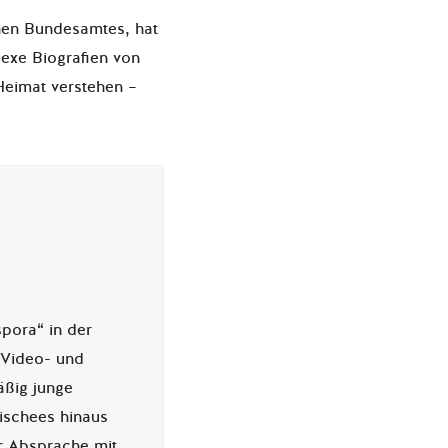
chen Bundesamtes, hat
lexe Biografien von
Heimat verstehen –
pora“ in der
 Video- und
äßig junge
ischees hinaus
er Absprache mit