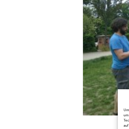
Um 
um 
Tec
auf