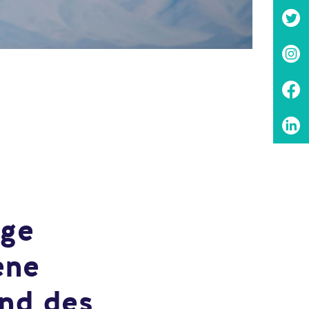
nge
ene
und des