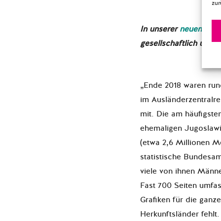
zur
In unserer
neuen Ser
gesellschaftlich und p
„Ende 2018 waren rund
im Ausländerzentralreg
mit. Die am häufigste
ehemaligen Jugoslawie
(etwa 2,6 Millionen M
statistische Bundesam
viele von ihnen Männer
Fast 700 Seiten umfas
Grafiken für die ganz
Herkunftsländer fehlt.