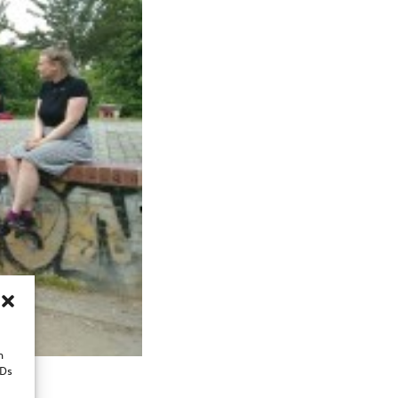
n
IDs