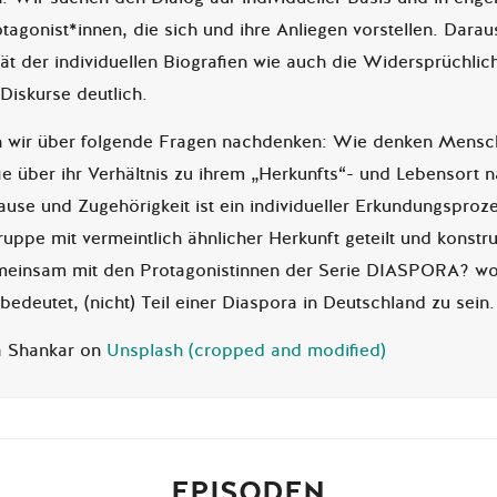
tagonist*innen, die sich und ihre Anliegen vorstellen. Daraus
ät der individuellen Biografien wie auch die Widersprüchlich
 Diskurse deutlich.
 wir über folgende Fragen nachdenken: Wie denken Mensch
ie über ihr Verhältnis zu ihrem „Herkunfts“- und Lebensort 
use und Zugehörigkeit ist ein individueller Erkundungspro
ruppe mit vermeintlich ähnlicher Herkunft geteilt und konstr
meinsam mit den Protagonistinnen der Serie DIASPORA? wol
edeutet, (nicht) Teil einer Diaspora in Deutschland zu sein.
a Shankar on
Unsplash (cropped and modified)
EPISODEN