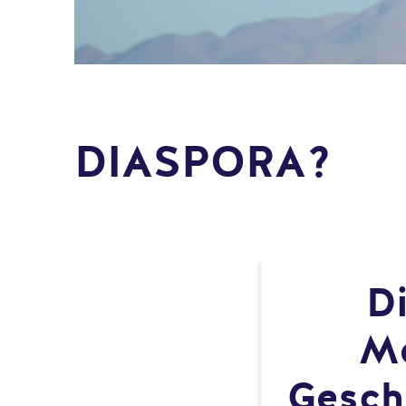
DIASPORA?
Di
Me
Gesch