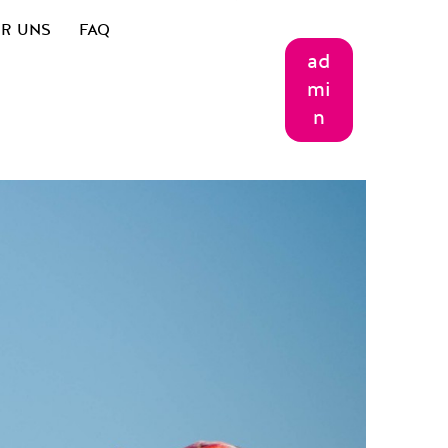
R UNS
FAQ
ad
mi
n