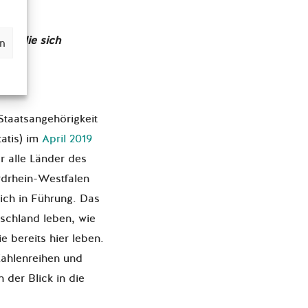
or, die sich
en
ren.
Staatsangehörigkeit
tatis) im
April 2019
r alle Länder des
rdrhein-Westfalen
lich in Führung. Das
schland leben, wie
e bereits hier leben.
Zahlenreihen und
 der Blick in die