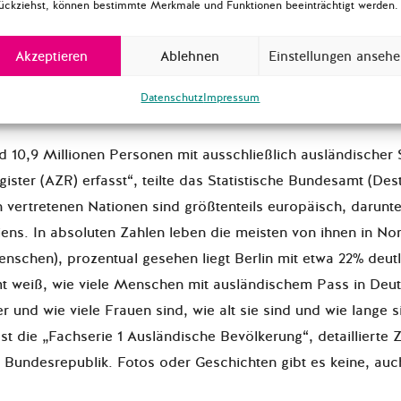
ückziehst, können bestimmte Merkmale und Funktionen beeinträchtigt werden.
ie
DIASPORA?
stellen wir euch regelmäßig junge Menschen v
Akzeptieren
Ablehnen
Einstellungen anseh
olitisch mit ihrer persönlichen Migrationsgeschichte engagie
Datenschutz
Impressum
 10,9 Millionen Personen mit ausschließlich ausländischer 
ister (AZR) erfasst“, teilte das Statistische Bundesamt (Des
n vertretenen Nationen sind größtenteils europäisch, darunte
ns. In absoluten Zahlen leben die meisten von ihnen in No
enschen), prozentual gesehen liegt Berlin mit etwa 22% deut
t weiß, wie viele Menschen mit ausländischem Pass in Deut
 und wie viele Frauen sind, wie alt sie sind und wie lange si
st die „Fachserie 1 Ausländische Bevölkerung“, detaillierte 
e Bundesrepublik. Fotos oder Geschichten gibt es keine, auch