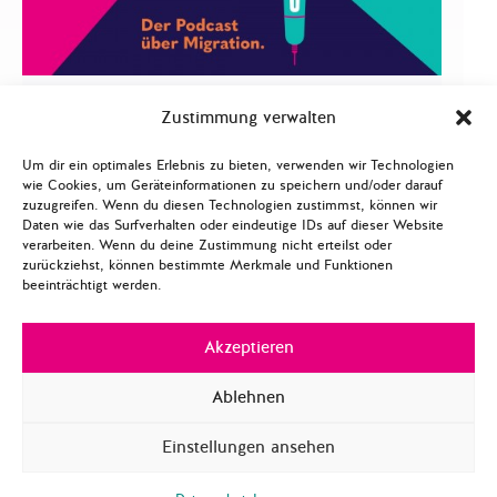
GLOBALE FRAGEN
MIGRATION
Zustimmung verwalten
Deutsches Willkommens- und
Um dir ein optimales Erlebnis zu bieten, verwenden wir Technologien
Wohlstandsmodell im Wandel – Ein
wie Cookies, um Geräteinformationen zu speichern und/oder darauf
zuzugreifen. Wenn du diesen Technologien zustimmst, können wir
MigraTalk mit MdB Hakan Demir
Daten wie das Surfverhalten oder eindeutige IDs auf dieser Website
(Staffel 2/ Folge 10)
verarbeiten. Wenn du deine Zustimmung nicht erteilst oder
zurückziehst, können bestimmte Merkmale und Funktionen
beeinträchtigt werden.
Mehr lesen
Akzeptieren
Audio-
Ablehnen
00:00
00:00
Player
Einstellungen ansehen