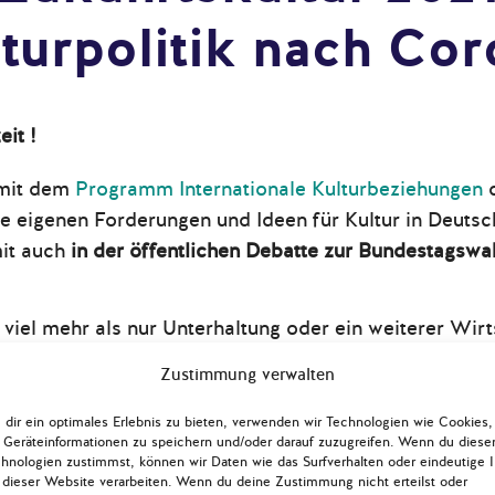
turpolitik nach Co
it !
 mit dem
Programm Internationale Kulturbeziehungen
d
e eigenen Forderungen und Ideen für Kultur in Deuts
it auch
in der öffentlichen Debatte zur Bundestagswa
o viel mehr als nur Unterhaltung oder ein weiterer Wir
xus, den wir uns leisten oder auch streichen können, so
Zustimmung verwalten
igentliche innere Überlebensfähigkeit sichert,“
wie Ri
al auf den Punkt brachte.
Kaum ein Sektor hat mehr
u
dir ein optimales Erlebnis zu bieten, verwenden wir Technologien wie Cookies,
Geräteinformationen zu speichern und/oder darauf zuzugreifen. Wenn du diese
andemie gelitten
, als die Kultur- und Kreativbranche 
hnologien zustimmst, können wir Daten wie das Surfverhalten oder eindeutige 
igten.
 dieser Website verarbeiten. Wenn du deine Zustimmung nicht erteilst oder