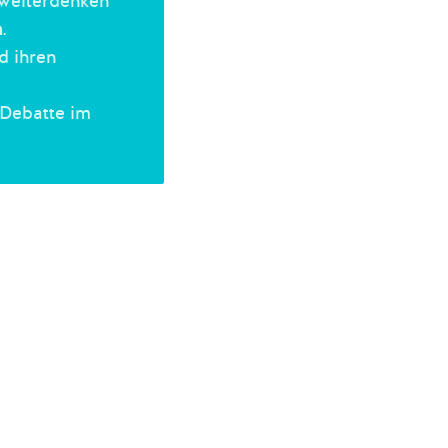
weiterdenken
n
.
d ihren
 Debatte im