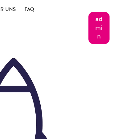
R UNS
FAQ
ad
mi
n