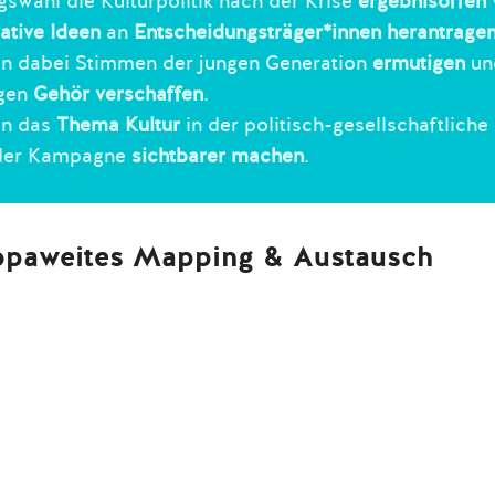
swahl die Kulturpolitik nach der Krise
ergebnisoffen
ative Ideen
an
Entscheidungsträger*innen herantrage
en dabei Stimmen der jungen Generation
ermutigen
un
gen
Gehör verschaffen
.
en das
Thema Kultur
in der politisch-gesellschaftliche
der Kampagne
sichtbarer machen
.
opaweites Mapping & Austausch