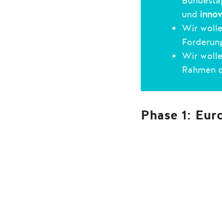
Bundestag
und
innov
Wir woll
Forderun
Wir woll
Rahmen 
Phase 1: Eur