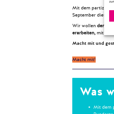
zur
Mit dem partizipat
September dieses Ja
Wir wollen
den Bli
erarbeiten,
mit dem
Macht mit und gest
Macht mit!
Was w
Mit dem p