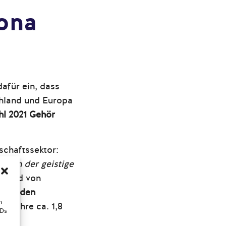
rona
afür ein, dass
chland und Europa
hl 2021 Gehör
tschaftssektor:
ndern der geistige
chard von
nter den
n
und ihre ca. 1,8
IDs