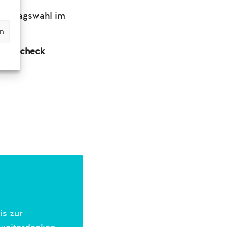
ndestagswahl im
en
grammcheck
en.
is zur