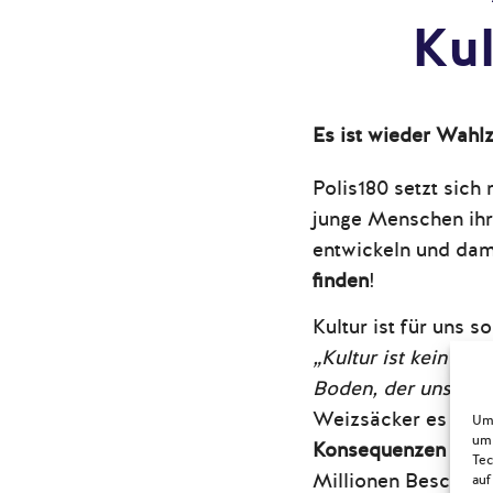
Kul
Es ist wieder Wahlze
Polis180 setzt sich
junge Menschen ihr
entwickeln und dam
finden
!
Kultur
ist für uns s
„Kultur ist kein Lu
Boden, der unsere e
Weizsäcker es einm
Um 
um 
Konsequenzen der P
Tec
Millionen Beschäft
auf