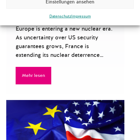
Einstellungen ansehen
Rethinking Nuclear
Deterrence in Europe
Datenschutz
Impressum
Europe is entering a new nuclear era.
As uncertainty over US security
guarantees grows, France is
extending its nuclear deterrence…
Mehr lesen