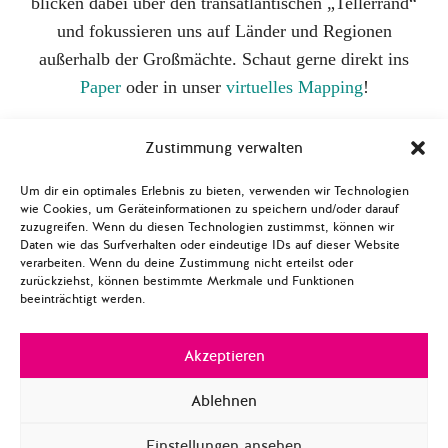
blicken dabei über den transatlantischen „Tellerrand“
und fokussieren uns auf Länder und Regionen
außerhalb der Großmächte. Schaut gerne direkt ins
Paper
oder in unser
virtuelles Mapping
!
Zustimmung verwalten
Projekt: #RoutetoUS2020
Um dir ein optimales Erlebnis zu bieten, verwenden wir Technologien
wie Cookies, um Geräteinformationen zu speichern und/oder darauf
zuzugreifen. Wenn du diesen Technologien zustimmst, können wir
Daten wie das Surfverhalten oder eindeutige IDs auf dieser Website
Ende 2020 haben die AmerikanerInnen einen neuen
verarbeiten. Wenn du deine Zustimmung nicht erteilst oder
Präsidenten gewählt. Nachdem wir im ersten Schritt
zurückziehst, können bestimmte Merkmale und Funktionen
beeinträchtigt werden.
die
#RoutetoDemocrats2020
begleitet haben und
die demokratischen Kandidierenden und Ihren
Akzeptieren
Einstellungen miteinander verglichen haben, haben
wir uns auf
Duell zwischen Donald Trump und Joe
Ablehnen
Biden
fokussiert. In verschiedenen Blogbeiträgen
Einstellungen ansehen