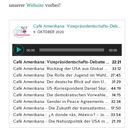
unserer
Website
vorbei!
Café Amerikana: Vizepräsidentschafts-Debatte in den USA - eine Schnellanalyse
9. OKTOBER 2020
Audio-
00:00
00:00
Player
Café Amerikana: Vizepräsidentschafts-Debatte in den USA - eine Schnellanalyse
22:21
Café Amerikana: Rückzug der USA aus Global Health? – Ein Gespräch mit SWP-Wissenschaftlerin Maike Voss
33:12
Café Amerikana: Die Rolle der Jugend im Wahlkampf – Junger Think Tanker Colin Wolfgang
27:45
Café Amerikana: Der deutsche Blick auf den US-Wahlkampf – Außenpolitiker Jürgen Hardt (CDU)
31:29
Café Amerikana: US-Korrespondent Daniel Sturm
44:19
— 29. NOVEM
Café Amerikana: Die demokratischen Vorwahlen 2020
14:15
— 16. JU
Café Amerikana: Gender in Peace Agreements – Colombia
32:34
— 
Café Amerikana - Die Zukunft der transatlantische Beziehungen: Rocky Road oder Cookies and Cream?
17:50
Café Amerikana - ¿A donde vás, México?
33:54
— 26. JUNI 2018
Café Amerikana - Die Nahostpolitik der USA in der Ära von Trump: Kontinuität oder Kehrtwende? Teil II
21:39