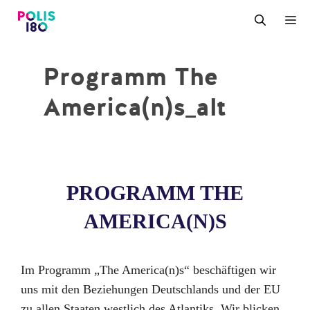
Zum
M
Inhalt
springen
Programm The
America(n)s_alt
PROGRAMM THE
AMERICA(N)S
Im Programm „The America(n)s“ beschäftigen wir
uns mit den Beziehungen Deutschlands und der EU
zu allen Staaten westlich des Atlantiks. Wir blicken