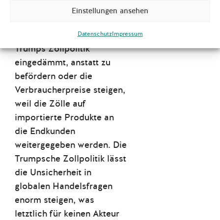
als starke stabile Währung
Einstellungen ansehen
im internationalen
Finanzsystem wird durch
Datenschutz
Impressum
Trumps Zollpolitik
eingedämmt, anstatt zu
befördern oder die
Verbraucherpreise steigen,
weil die Zölle auf
importierte Produkte an
die Endkunden
weitergegeben werden. Die
Trumpsche Zollpolitik lässt
die Unsicherheit in
globalen Handelsfragen
enorm steigen, was
letztlich für keinen Akteur