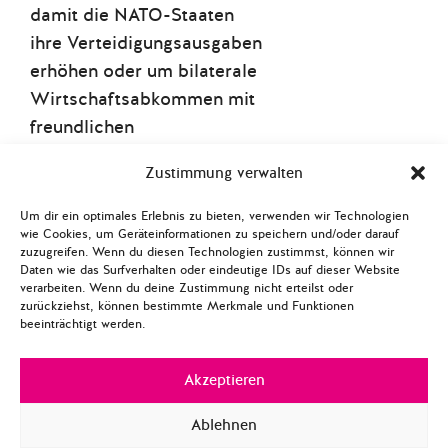
damit die NATO-Staaten
ihre Verteidigungsausgaben
erhöhen oder um bilaterale
Wirtschaftsabkommen mit
freundlichen
Rahmenbedingungen für
Zustimmung verwalten
US-amerikanische
Produkte zu verhandeln.
Um dir ein optimales Erlebnis zu bieten, verwenden wir Technologien
wie Cookies, um Geräteinformationen zu speichern und/oder darauf
Kooperiert man nicht mit
zuzugreifen. Wenn du diesen Technologien zustimmst, können wir
den USA, drohen hohe
Daten wie das Surfverhalten oder eindeutige IDs auf dieser Website
verarbeiten. Wenn du deine Zustimmung nicht erteilst oder
Strafzölle. Gleichzeitig ist
zurückziehst, können bestimmte Merkmale und Funktionen
allerdings auffällig, dass
beeinträchtigt werden.
seine vielfältigen Ziele
letztlich widersprüchlich
Akzeptieren
zueinander sind. Die
Ablehnen
Sicherung des US-Dollars