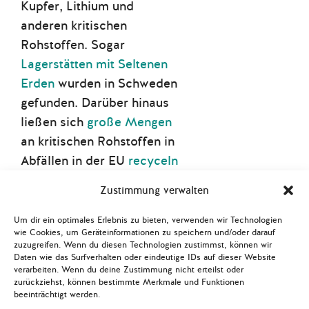
Kupfer, Lithium und
anderen kritischen
Rohstoffen. Sogar
Lagerstätten mit Seltenen
Erden
wurden in Schweden
gefunden. Darüber hinaus
ließen sich
große Mengen
an kritischen Rohstoffen in
Abfällen in der EU
recyceln
und weiterverarbeiten.
Zustimmung verwalten
Es stellt sich folglich die
Um dir ein optimales Erlebnis zu bieten, verwenden wir Technologien
dringende Frage, inwiefern
wie Cookies, um Geräteinformationen zu speichern und/oder darauf
sich durch den Abbau und
zuzugreifen. Wenn du diesen Technologien zustimmst, können wir
Daten wie das Surfverhalten oder eindeutige IDs auf dieser Website
die Verarbeitung kritischer
verarbeiten. Wenn du deine Zustimmung nicht erteilst oder
zurückziehst, können bestimmte Merkmale und Funktionen
Rohstoffe in Europa die
beeinträchtigt werden.
Versorgungssicherheit