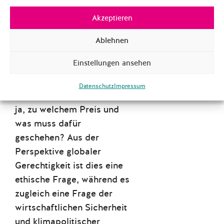
sowie die ökologische und
Akzeptieren
soziale Nachhaltigkeit
verbessern lassen, und ob
Ablehnen
eine europäische
Einstellungen ansehen
‘Bergbaurenaissance’
überhaupt möglich und
Datenschutz
Impressum
wünschenswert ist? Wenn
ja, zu welchem Preis und
was muss dafür
geschehen? Aus der
Perspektive globaler
Gerechtigkeit ist dies eine
ethische Frage, während es
zugleich eine Frage der
wirtschaftlichen Sicherheit
und klimapolitischer