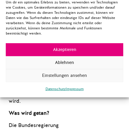
Um dir ein optimales Erlebnis zu bieten, verwenden wir Technologien
über den Einsatz von
wie Cookies, um Geräteinformationen zu speichern und/oder darauf
Künstlicher Intelligenz und
zuzugreifen. Wenn du diesen Technologien zustimmst, können wir
Daten wie das Surfverhalten oder eindeutige IDs auf dieser Website
Deepfakes bis hin zu
verarbeiten. Wenn du deine Zustimmung nicht erteilst oder
gezielten Cyberangriffen.
zurückziehst, können bestimmte Merkmale und Funktionen
beeinträchtigt werden.
Auch wenn die
Stimmabgabe an der Urne
Akzeptieren
weiterhin als sicher gilt,
bleibt die Gefahr bestehen,
Ablehnen
dass eine langfristige
Einstellungen ansehen
gesellschaftliche Spaltung
durch gezielte
Datenschutz
Impressum
Manipulation verstärkt
wird.
Was wird getan?
Die Bundesregierung