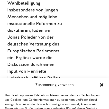
Wahlbeteiligung
insbesondere von jungen
Menschen und mögliche
institutionelle Reformen zu
diskutieren, luden wir
Jonas Roleder von der
deutschen Vertretung des
Europäischen Parlaments
ein. Ergänzt wurde die
Diskussion durch einen
Input von Henriette
Heimbach, Affiliate Policy
Fellow am Jacques Delors
Zustimmung verwalten
Centre. Sie konzentrierte
Um dir ein optimales Erlebnis zu bieten, verwenden wir Technologien
sich auf eine vergleichende
wie Cookies, um Geräteinformationen zu speichern und/oder darauf
zuzugreifen. Wenn du diesen Technologien zustimmst, können wir
Analyse der Wahlkämpfe in
Daten wie das Surfverhalten oder eindeutige IDs auf dieser Website