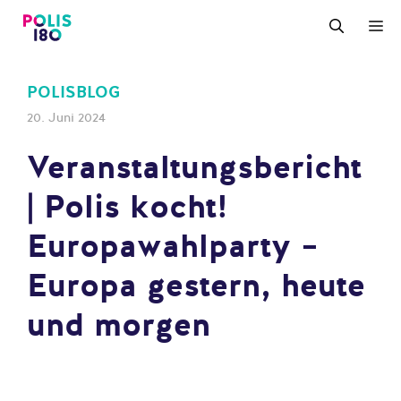
Zum
M
Inhalt
springen
POLISBLOG
20. Juni 2024
Veranstaltungsbericht
| Polis kocht!
Europawahlparty –
Europa gestern, heute
und morgen