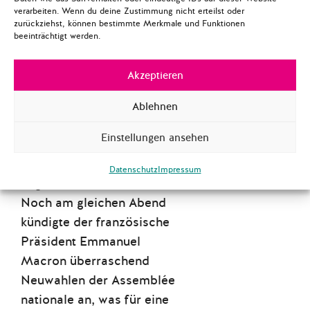
Deutschland und
verarbeiten. Wenn du deine Zustimmung nicht erteilst oder
zurückziehst, können bestimmte Merkmale und Funktionen
Frankreich, den aktuellen
beeinträchtigt werden.
Stand der deutsch-
französischen Beziehungen
Akzeptieren
und die Frage, ob
Deutschland und
Ablehnen
Frankreich auch zukünftig
Einstellungen ansehen
als Motor der
Europäischen Integration
Datenschutz
Impressum
angesehen werden können.
Noch am gleichen Abend
kündigte der französische
Präsident Emmanuel
Macron überraschend
Neuwahlen der Assemblée
nationale an, was für eine