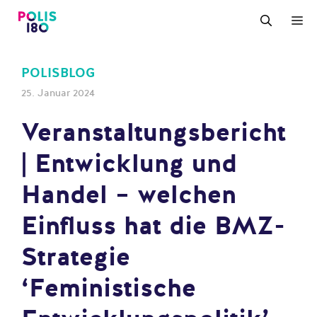
Zum
M
Inhalt
springen
POLISBLOG
25. Januar 2024
Veranstaltungsbericht
| Entwicklung und
Handel – welchen
Einfluss hat die BMZ-
Strategie
‘Feministische