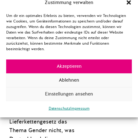
Erwerbstätigenquote von
Zustimmung verwalten
Frauen. Des Weiteren hob
Um dir ein optimales Erlebnis zu bieten, verwenden wir Technologien
Kira Schrödel hervor, dass
wie Cookies, um Geräteinformationen zu speichern und/oder darauf
die EU Kommission in
zuzugreifen. Wenn du diesen Technologien zustimmst, können wir
Daten wie das Surfverhalten oder eindeutige IDs auf dieser Website
erster Linie für
verarbeiten. Wenn du deine Zustimmung nicht erteilst oder
handelspolitische Fragen
zurückziehst, können bestimmte Merkmale und Funktionen
beeinträchtigt werden.
verantwortlich ist, aber
dass Deutschland auch
Akzeptieren
durch den Rat der EU
Einfluss nehmen könnte.
Ablehnen
Beispielsweise
Einstellungen ansehen
berücksichtigt der aktuelle
Kommissionsvorschlag
Datenschutz
Impressum
zum europäischen
Lieferkettengesetz das
Thema Gender nicht, was