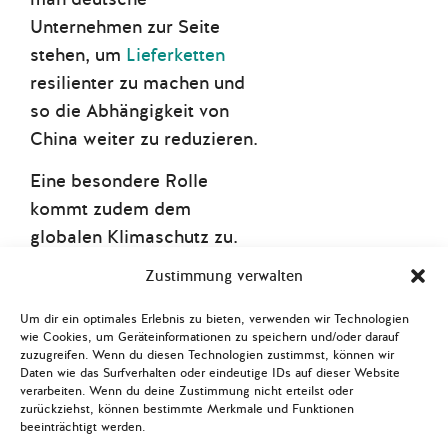
Unternehmen zur Seite
stehen, um
Lieferketten
resilienter zu machen und
so die Abhängigkeit von
China weiter zu reduzieren.
Eine besondere Rolle
kommt zudem dem
globalen Klimaschutz zu.
Hier möchte man mit China
Zustimmung verwalten
weiterhin kooperieren,
auch im Rahmen der UN-
Um dir ein optimales Erlebnis zu bieten, verwenden wir Technologien
wie Cookies, um Geräteinformationen zu speichern und/oder darauf
Nachhaltigkeitsziele der
zuzugreifen. Wenn du diesen Technologien zustimmst, können wir
Agenda 2030. Gleichzeitig
Daten wie das Surfverhalten oder eindeutige IDs auf dieser Website
verarbeiten. Wenn du deine Zustimmung nicht erteilst oder
wird die Volksrepublik
zurückziehst, können bestimmte Merkmale und Funktionen
beeinträchtigt werden.
aufgefordert, mehr für den