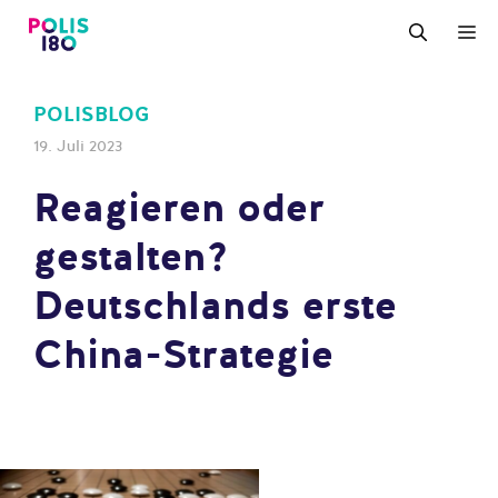
Zum
M
Inhalt
springen
POLISBLOG
19. Juli 2023
Reagieren oder
gestalten?
Deutschlands erste
China-Strategie