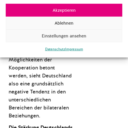
Klimaschutz zu tun und die
Akzeptieren
Ziele des Pariser
Abkommens konsequenter
Ablehnen
umzusetzen
. Die deutsche
Seite bietet hierfür
Einstellungen ansehen
Kooperationsmöglichkeiten
Datenschutz
Impressum
an.
Auch wenn
Möglichkeiten der
Kooperation betont
werden, sieht Deutschland
also eine grundsätzlich
negative Tendenz in den
unterschiedlichen
Bereichen der bilateralen
Beziehungen.
Die Stärkung Deutschlands