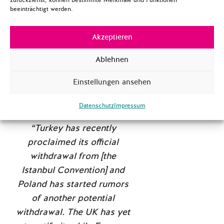
Frankreich
analysiert und
beeinträchtigt werden.
zusammengefasst. Die
ausgewählten Länder
Akzeptieren
zeigen ein interessantes
Ablehnen
Spektrum der
Implementierung, das
Einstellungen ansehen
zwischen den europäischen
Ländern noch vorherrscht:
Datenschutz
Impressum
“Turkey has recently
proclaimed its official
withdrawal from [the
Istanbul Convention] and
Poland has started rumors
of another potential
withdrawal. The UK has yet