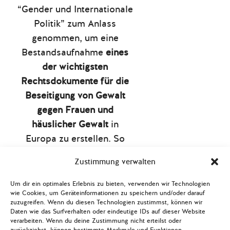
“Gender und Internationale
Politik” zum Anlass
genommen, um eine
Bestandsaufnahme
eines
der wichtigsten
Rechtsdokumente für die
Beseitigung von Gewalt
gegen Frauen und
häuslicher Gewalt
in
Europa zu erstellen. So
wurden der Stand der
Zustimmung verwalten
Ratifizierung und
Umsetzung der Konvention
Um dir ein optimales Erlebnis zu bieten, verwenden wir Technologien
wie Cookies, um Geräteinformationen zu speichern und/oder darauf
in der
Türkei, Polen,
zuzugreifen. Wenn du diesen Technologien zustimmst, können wir
Großbritannien,
Daten wie das Surfverhalten oder eindeutige IDs auf dieser Website
verarbeiten. Wenn du deine Zustimmung nicht erteilst oder
Deutschland
und
zurückziehst, können bestimmte Merkmale und Funktionen