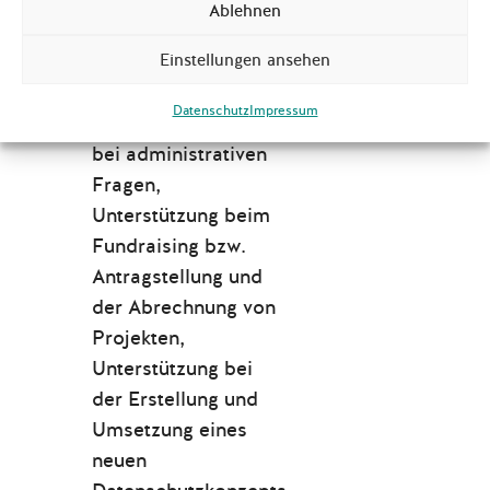
Partnerorganisatione
Ablehnen
n;
Einstellungen ansehen
Vereinsentwicklung
:
Unterstützung der
Datenschutz
Impressum
Projektangestellten
bei administrativen
Fragen,
Unterstützung beim
Fundraising bzw.
Antragstellung und
der Abrechnung von
Projekten,
Unterstützung bei
der Erstellung und
Umsetzung eines
neuen