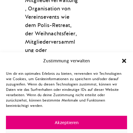
Mitgliederverwaltung
, Organisation von
Vereinsevents wie
dem Polis-Retreat,
der Weihnachtsfeier,
Mitgliederversamml
ung oder
Strategiesitzungen,
Zustimmung verwalten
Pflege der Polis180-
Um dir ein optimales Erlebnis zu bieten, verwenden wir Technologien
Website, Betreuung
wie Cookies, um Geräteinformationen zu speichern und/oder darauf
des Newsletters,
zuzugreifen. Wenn du diesen Technologien zustimmst, können wir
Daten wie das Surfverhalten oder eindeutige IDs auf dieser Website
Pflege von Adress-
verarbeiten. Wenn du deine Zustimmung nicht erteilst oder
und Kontaktlisten
zurückziehst, können bestimmte Merkmale und Funktionen
beeinträchtigt werden.
sowie Verteilern,
Listen mit möglichen
Akzeptieren
Geldgebern und