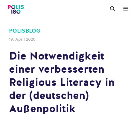
Zum
M
Inhalt
springen
POLISBLOG
19. April 2020
Die Notwendigkeit
einer verbesserten
Religious Literacy in
der (deutschen)
Außenpolitik