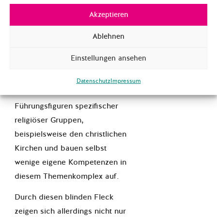
Entwicklung
und dem
Akzeptieren
Auswärtigem Amt
, dem
Konnex zwischen Religion und
Ablehnen
Außenpolitik gerecht zu
Einstellungen ansehen
werden. Diese fokussieren sich
jedoch primär auf die
Datenschutz
Impressum
Zusammenarbeit mit
Führungsfiguren spezifischer
religiöser Gruppen,
beispielsweise den christlichen
Kirchen und bauen selbst
wenige eigene Kompetenzen in
diesem Themenkomplex auf.
Durch diesen blinden Fleck
zeigen sich allerdings nicht nur