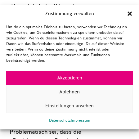
Hinsichtlich der Bilanz der
Zustimmung verwalten
ÖP in den letzten 10 Jahren
wurden die
Um dir ein optimales Erlebnis zu bieten, verwenden wir Technologien
Assoziierungsabkommen
wie Cookies, um Geräteinformationen zu speichern und/oder darauf
zuzugreifen. Wenn du diesen Technologien zustimmst, können wir
mit Georgien, der Ukraine
Daten wie das Surfverhalten oder eindeutige IDs auf dieser Website
und Moldau, Visafreiheit
verarbeiten. Wenn du deine Zustimmung nicht erteilst oder
zurückziehst, können bestimmte Merkmale und Funktionen
für moldauische,
beeinträchtigt werden.
georgische und ukrainische
Staatsbürger*innen,
Akzeptieren
Freihandelsabkommen
Ablehnen
sowie die politische
Transformationskraft der
Einstellungen ansehen
EU als positive
Entwicklungen genannt.
Datenschutz
Impressum
Problematisch sei, dass die