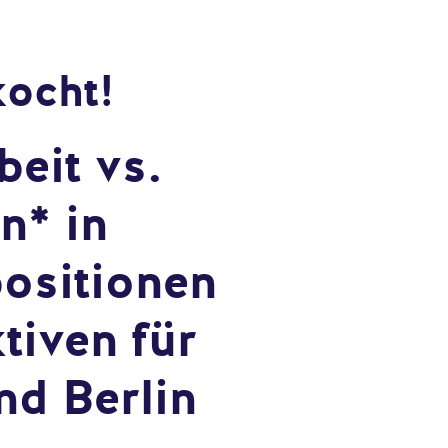
kocht!
eit vs.
n* in
ositionen
tiven für
nd Berlin