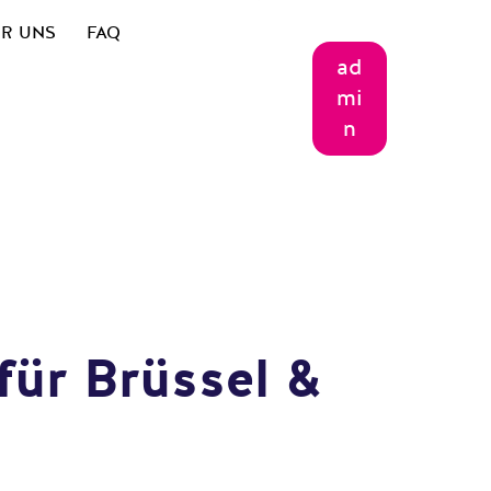
R UNS
FAQ
ad
mi
n
für Brüssel &