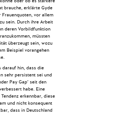
 könne oder ob es stärkere
 brauche, erklärte Gyde
r Frauenquoten, vor allem
zu sein. Durch ihre Arbeit
nun deren Vorbildfunktion
oranzukommen, müssten
tät überzeugt sein, wozu
utem Beispiel vorangehen
e.
 darauf hin, dass die
n sehr persistent sei und
nder Pay Gap’ seit den
verbessert habe. Eine
r Tendenz erkennbar, diese
gsam und nicht konsequent
kbar, dass in Deutschland