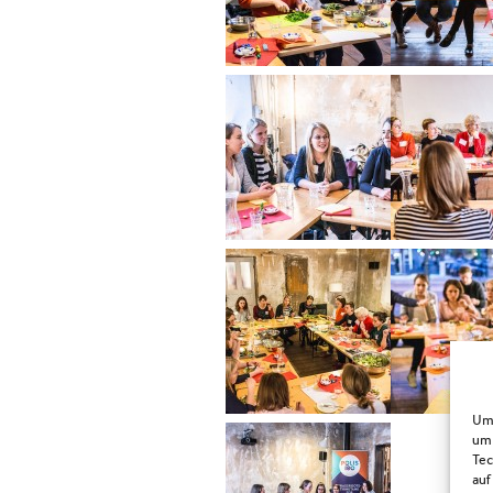
Um 
um 
Tec
auf