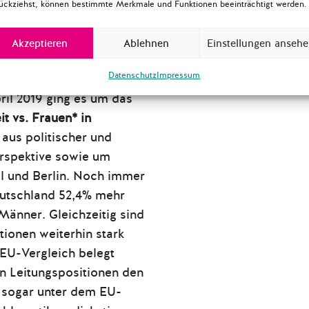
ückziehst, können bestimmte Merkmale und Funktionen beeinträchtigt werden.
Akzeptieren
Ablehnen
Einstellungen anseh
Datenschutz
Impressum
ril 2019 ging es um das
t vs. Frauen* in
aus politischer und
erspektive sowie um
el und Berlin. Noch immer
eutschland 52,4% mehr
Männer. Gleichzeitig sind
tionen weiterhin stark
 EU-Vergleich belegt
n Leitungspositionen den
it sogar unter dem EU-