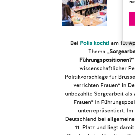
zur
Bei
Polis kocht!
am 10. Ap
Thema
„Sorgearbei
Führungspositionen?“
wissenschaftlicher P
Politikvorschläge für Brüss
verrichten Frauen* in D
unbezahlte Sorgearbeit als 
Frauen* in Führungsposi
unterrepräsentiert: Im
Deutschland bei allgemeine
11. Platz und liegt dam