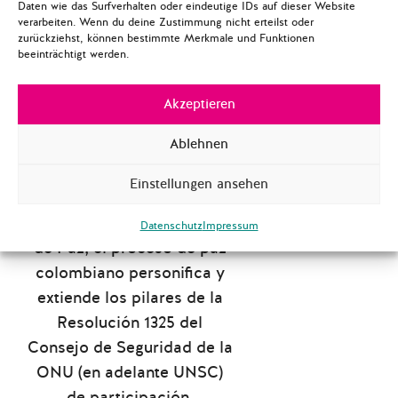
Daten wie das Surfverhalten oder eindeutige IDs auf dieser Website
verarbeiten. Wenn du deine Zustimmung nicht erteilst oder
Download Polis Brief N° 6
zurückziehst, können bestimmte Merkmale und Funktionen
(English)
beeinträchtigt werden.
Akzeptieren
Gracias a la inclusión de
Ablehnen
más de 100 medidas
relacionadas con la
Einstellungen ansehen
perspectiva de género a
través de todo el Acuerdo
Datenschutz
Impressum
de Paz, el proceso de paz
colombiano personifica y
extiende los pilares de la
Resolución 1325 del
Consejo de Seguridad de la
ONU (en adelante UNSC)
de participación,