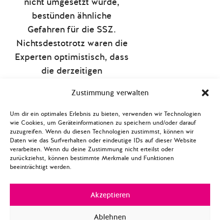
nicht umgesetzt wurde,
bestünden ähnliche
Gefahren für die SSZ.
Nichtsdestotrotz waren die
Experten optimistisch, dass
die derzeitigen
Bedingungen für die SSZ
Zustimmung verwalten
vor allem durch die starke
französische Unterstützung
Um dir ein optimales Erlebnis zu bieten, verwenden wir Technologien
wie Cookies, um Geräteinformationen zu speichern und/oder darauf
erfüllt werden könnten.
zuzugreifen. Wenn du diesen Technologien zustimmst, können wir
Daten wie das Surfverhalten oder eindeutige IDs auf dieser Website
Während das Polis Paper
verarbeiten. Wenn du deine Zustimmung nicht erteilst oder
#5 einen ambitionierten
zurückziehst, können bestimmte Merkmale und Funktionen
beeinträchtigt werden.
Ansatz für
Verteidigungskooperation
Akzeptieren
wählt, waren sich die
Diskuttanten größtenteils
Ablehnen