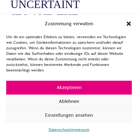
UNCERTAINT
IES AND THE
Zustimmung verwalten
EU
Um dir ein optimales Erlebnis zu bieten, verwenden wir Technologien
wie Cookies, um Geräteinformationen zu speichern und/oder darauf
zuzugreifen. Wenn du diesen Technologien zustimmst, können wir
THE LIMITS
Daten wie das Surfverhalten oder eindeutige IDs auf dieser Website
verarbeiten. Wenn du deine Zustimmung nicht erteilst oder
OF YOUTH
zurückziehst, können bestimmte Merkmale und Funktionen
beeinträchtigt werden.
OPTIMISM
Akzeptieren
Ablehnen
Download Paper
Einstellungen ansehen
In Polis Paper #4, Kris Best
and Tori Dykes find that
Datenschutz
Impressum
young Europeans are more