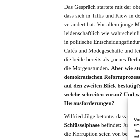
Das Gespräch startete mit der ob
dass sich in Tiflis und Kiew in de
verändert hat. Vor allem junge M
leidenschaftlich wie wahrscheinl
in politische Entscheidungsfindu
Cafés und Modegeschäfte und feie
die beide bereits als „neues Berl
die Morgenstunden.
Aber wie st
demokratischen Reformprozesse
auf den zweiten Blick bestätig
welche schreiten voran? Und wa
Herausforderungen?
Wilfried Jilge betonte, dass die
U
Um 
Schlüsselphase
befindet: Justiz
um 
Tec
die Korruption seien von besonde
auf