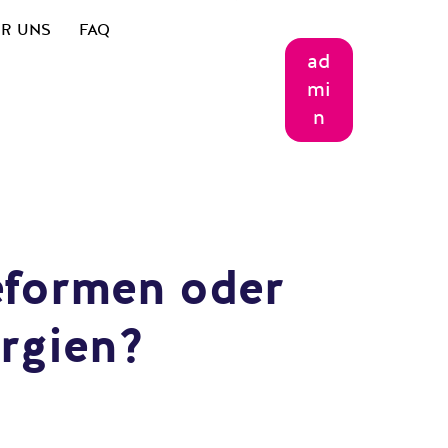
R UNS
FAQ
ad
mi
n
Reformen oder
orgien?