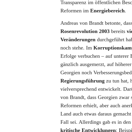
Transparenz im öffentlichen Besc
Reformen im
Energiebereich
.
Andreas von Brandt betonte, das
Rosenrevolution 2003
bereits
vi
Veränderungen
durchgeführt hab
noch stehe. Im
Korruptionska
Erfolge verbuchen – auf unterer 
gänzlich ausgemerzt, auf höherer
Georgien noch Verbesserungsbeda
Regierungsführung
zu tun hat, h
vielversprechend entwickelt. Dar
von Brandt, dass Georgien zwar s
Reformen erhielt, aber auch ane
Land auch etwas daraus gemacht
Fall sei. Allerdings gab es in de
kritische Entwicklungen
: Beisp