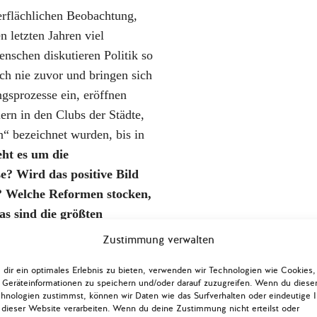
erflächlichen Beobachtung,
n letzten Jahren viel
enschen diskutieren Politik so
ich nie zuvor und bringen sich
ngsprozesse ein, eröffnen
rn in den Clubs der Städte,
in“ bezeichnet wurden, bis in
eht es um die
? Wird das positive Bild
t? Welche Reformen stocken,
s sind die größten
Zustimmung verwalten
kraine
sich in einer
dir ein optimales Erlebnis zu bieten, verwenden wir Technologien wie Cookies,
reform und der Kampf gegen
Geräteinformationen zu speichern und/oder darauf zuzugreifen. Wenn du diese
hnologien zustimmst, können wir Daten wie das Surfverhalten oder eindeutige 
rer Bedeutung, da sie direkt
 dieser Website verarbeiten. Wenn du deine Zustimmung nicht erteilst oder