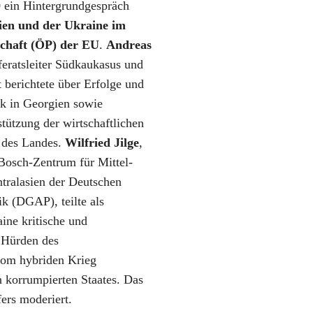
0 ein Hintergrundgespräch
en und der Ukraine im
schaft (ÖP) der EU
.
Andreas
eferatsleiter Südkaukasus und
 berichtete über Erfolge und
ik in Georgien sowie
tützung der wirtschaftlichen
g des Landes.
Wilfried Jilge
,
Bosch-Zentrum für Mittel-
tralasien der Deutschen
ik (DGAP), teilte als
ine kritische und
e Hürden des
vom hybriden Krieg
n korrumpierten Staates. Das
ers moderiert.