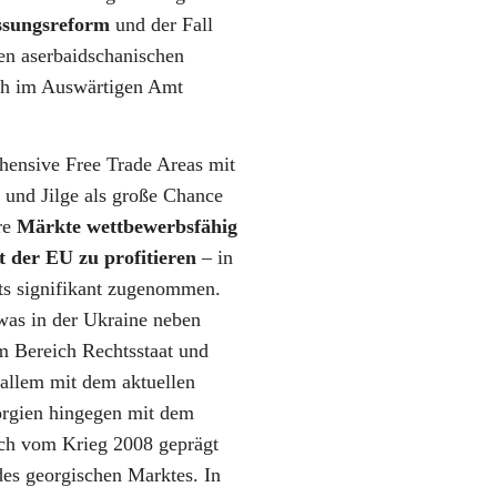
ssungsreform
und der Fall
ten aserbaidschanischen
uch im Auswärtigen Amt
ensive Free Trade Areas mit
 und Jilge als große Chance
re
Märkte wettbewerbsfähig
 der EU zu profitieren
– in
its signifikant zugenommen.
 was in der Ukraine neben
im Bereich Rechtsstaat und
 allem mit dem aktuellen
rgien hingegen mit dem
ch vom Krieg 2008 geprägt
des georgischen Marktes. In