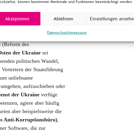
uen Eliten
ückziehst, können bestimmte Merkmale und Funktionen beeinträchtigt werden.
zusammenhingen.
reits wichtige Veränderungen
Akzeptieren
Ablehnen
Einstellungen anseh
rden Reformen zur Stärkung
ängigkeit der Justiz
Datenschutz
Impressum
taatsanwaltschaft) oder nicht
n (Reform des
Osten der Ukraine
sei
ssenden politischen Wandel,
 Vertretern der Staatsführung
, um unliebsame
umgehen, aufzuschieben oder
ienst der Ukraine
verfüge
tenzen, agiere aber häufig
eien aber beispielsweise die
s Anti-Korruptionsbüro)
,
iner Software, die zur