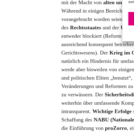
mit der Macht von
alten und ne
zur
Während in einigen Bereichen be
vorangebracht worden seien, wü
des
Rechtsstaates
und der
Unabh
entweder blockiert (Reform der S
ausreichend konsequent betriebe
Gerichtswesens). Der
Krieg im 
natürlich ein Hindernis für umfa
werde aber bisweilen von einigen
und politischen Eliten „benutzt“
Veränderungen und Reformen zu 
zu verwässern. Der
Sicherheitsd
weiterhin über umfassende Kompe
intransparent.
Wichtige Erfolge
s
Schaffung des
NABU (Nationale
die Einführung von
proZorro
, e