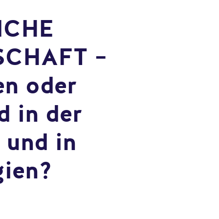
ICHE
SCHAFT –
en oder
d in der
 und in
gien?