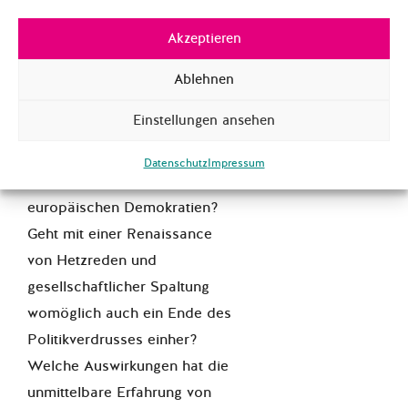
hlen in Frankreich
. Die
Akzeptieren
Menschen interessieren sich
offenbar sehr wohl für Politik,
Ablehnen
finden zusammen und
Einstellungen ansehen
tauschen sich aus. Erleben wir
also das Ende oder die
Datenschutz
Impressum
Wiederbelebung unserer
europäischen Demokratien?
Geht mit einer Renaissance
von Hetzreden und
gesellschaftlicher Spaltung
womöglich auch ein Ende des
Politikverdrusses einher?
Welche Auswirkungen hat die
unmittelbare Erfahrung von