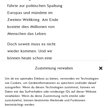
führte zur politischen Spaltung
Europas und mündete im
Zweiten Weltkrieg. Am Ende
kostete dies Millionen von
Menschen das Leben.
Doch soweit muss es nicht
wieder kommen. Und wir
können heute schon eine
Besonderheit feststellen: Die
Zustimmung verwalten
Wahlbeteiligung in Europa
steigt – sowohl bei den
Um dir ein optimales Erlebnis zu bieten, verwenden wir Technologien
wie Cookies, um Geräteinformationen zu speichern und/oder darauf
Landtagswahlen in
zuzugreifen. Wenn du diesen Technologien zustimmst, können wir
Daten wie das Surfverhalten oder eindeutige IDs auf dieser Website
Deutschland
als auch bei den
verarbeiten. Wenn du deine Zustimmung nicht erteilst oder
letzten
zurückziehst, können bestimmte Merkmale und Funktionen
beeinträchtigt werden.
Präsidentschaftskandidatenwa