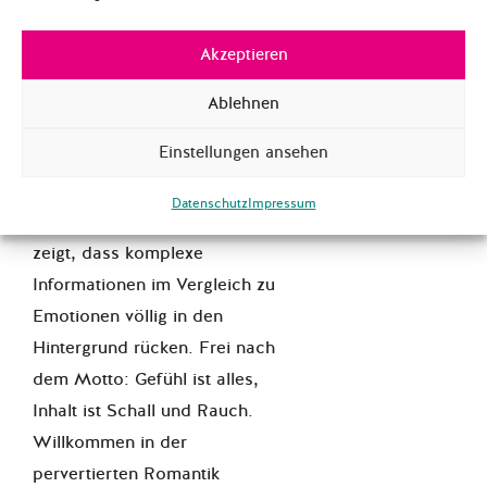
Möglichkeit bei Facebook
politische Inhalte mit Gefühlen
Akzeptieren
zu kommunizieren. Das fängt
schon damit an, dass
Ablehnen
heutzutage Posts nicht mehr
Einstellungen ansehen
ohne Bilder auskommen und
Emojis zunehmend unsere
Datenschutz
Impressum
Sprache ersetzen. Der Trend
zeigt, dass komplexe
Informationen im Vergleich zu
Emotionen völlig in den
Hintergrund rücken. Frei nach
dem Motto: Gefühl ist alles,
Inhalt ist Schall und Rauch.
Willkommen in der
pervertierten Romantik