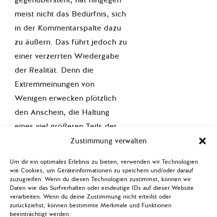
gegenübersteht, hat hingegen
meist nicht das Bedürfnis, sich
in der Kommentarspalte dazu
zu äußern. Das führt jedoch zu
einer verzerrten Wiedergabe
der Realität. Denn die
Extremmeinungen von
Wenigen erwecken plötzlich
den Anschein, die Haltung
eines viel größeren Teils der
Gesellschaft zu sein.
Zustimmung verwalten
Eine dritte strukturelle
Um dir ein optimales Erlebnis zu bieten, verwenden wir Technologien
wie Cookies, um Geräteinformationen zu speichern und/oder darauf
Dynamik, die insbesondere für
zuzugreifen. Wenn du diesen Technologien zustimmst, können wir
Daten wie das Surfverhalten oder eindeutige IDs auf dieser Website
rechtspopulistische Parteien
verarbeiten. Wenn du deine Zustimmung nicht erteilst oder
von Bedeutung ist, liegt in der
zurückziehst, können bestimmte Merkmale und Funktionen
beeinträchtigt werden.