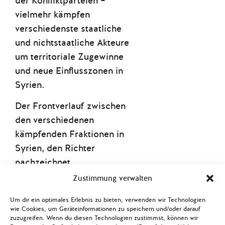
der Konfliktparteien –
vielmehr kämpfen
verschiedenste staatliche
und nichtstaatliche Akteure
um territoriale Zugewinne
und neue Einflusszonen in
Syrien.
Der Frontverlauf zwischen
den verschiedenen
kämpfenden Fraktionen in
Syrien, den Richter
nachzeichnet,
veranschaulicht die
Zustimmung verwalten
eingefahrene Situation des
Um dir ein optimales Erlebnis zu bieten, verwenden wir Technologien
blutigen Bürgerkriegs und
wie Cookies, um Geräteinformationen zu speichern und/oder darauf
lässt die TeilnehmerInnen
zuzugreifen. Wenn du diesen Technologien zustimmst, können wir