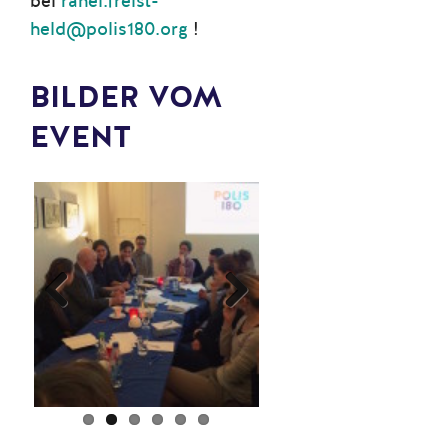
bei
rahel.freist-
held@polis180.org
!
BILDER VOM
EVENT
Prev
Next
ious