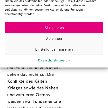
Daten wie das Surfverhalten oder eindeutige IDs auf dieser Website
nachdenklich zurück.
verarbeiten. Wenn du deine Zustimmung nicht erteilst oder
Jegliche rasche Befriedung
zurückziehst, können bestimmte Merkmale und Funktionen
beeinträchtigt werden.
des Konflikts scheint in
weiter Ferne.
Akzeptieren
Kann der KSZE-Prozess
Ablehnen
demnach keinen
Modellcharakter für den
Einstellungen ansehen
Nahen und Mittleren Osten
haben? Wolfgang Richter
Datenschutz
Impressum
und viele TeilnehmerInnen
sehen das nicht so. Die
Konflikte des Kalten
Krieges sowie des Nahen
und Mittleren Ostens
weisen zwar fundamentale