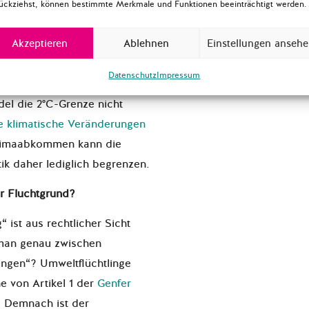
alistische Chance die
ückziehst, können bestimmte Merkmale und Funktionen beeinträchtigt werden.
nzen – auch wenn dafür noch
Akzeptieren
Ablehnen
Einstellungen anseh
en nötig sind. Des Weiteren
ierung von
Datenschutz
Impressum
erwundbarsten Ländern vor.
el die 2°C-Grenze nicht
 klimatische Veränderungen
Klimaabkommen kann die
k daher lediglich begrenzen.
er Fluchtgrund?
 ist aus rechtlicher Sicht
 man genau zwischen
lingen“? Umweltflüchtlinge
ne von Artikel 1 der
Genfer
 Demnach ist der