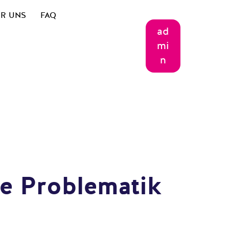
R UNS
FAQ
ad
mi
n
die Problematik