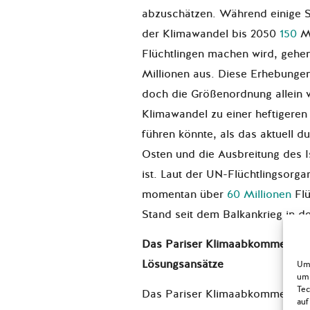
abzuschätzen. Während einige S
der Klimawandel bis 2050
150
Mi
Flüchtlingen machen wird, gehe
Millionen aus. Diese Erhebunge
doch die Größenordnung allein v
Klimawandel zu einer heftigeren
führen könnte, als das aktuell 
Osten und die Ausbreitung des I
ist. Laut der UN-Flüchtlingsorg
momentan über
60 Millionen
Flü
Stand seit dem Balkankrieg in d
Das Pariser Klimaabkommen biet
Lösungsansätze
Um 
um 
Tec
Das Pariser Klimaabkommen näh
auf