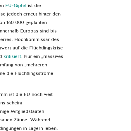
ten
EU-Gipfel
ist die
ise jedoch erneut hinter den
on 160.000 geplanten
nnerhalb Europas sind bis
uterres, Hochkommissar des
ort auf die Flüchtlingskrise
nd
kritisiert
. Nur ein „massives
mfang von „mehreren
e die Flüchtlingsströme
mm ist die EU noch weit
ens scheint
nige Mitgliedstaaten
e bauen Zäune. Während
dingungen in Lagern leben,