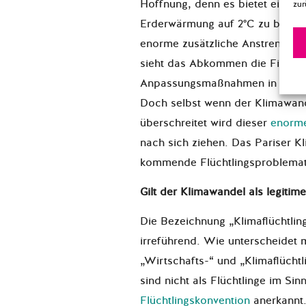
Hoffnung, denn es bietet eine re
zur
Erderwärmung auf 2°C zu begre
enorme zusätzliche Anstrengung
sieht das Abkommen die Finanz
Anpassungsmaßnahmen in den v
Doch selbst wenn der Klimawand
überschreitet wird dieser
enorme
nach sich ziehen. Das Pariser 
kommende Flüchtlingsproblemati
Gilt der Klimawandel als legitim
Die Bezeichnung „Klimaflüchtling“
irreführend. Wie unterscheidet
„Wirtschafts-“ und „Klimaflücht
sind nicht als Flüchtlinge im Sin
Flüchtlingskonvention
anerkannt.