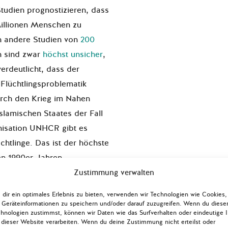
tudien prognostizieren, dass
llionen Menschen zu
n andere Studien von
200
n sind zwar
höchst unsicher
,
erdeutlicht, dass der
 Flüchtlingsproblematik
durch den Krieg im Nahen
slamischen Staates der Fall
anisation UNHCR gibt es
chtlinge. Das ist der höchste
en 1990er Jahren.
Zustimmung verwalten
et keine klaren
dir ein optimales Erlebnis zu bieten, verwenden wir Technologien wie Cookies,
Geräteinformationen zu speichern und/oder darauf zuzugreifen. Wenn du diese
hnologien zustimmst, können wir Daten wie das Surfverhalten oder eindeutige 
rt vor diesem Hintergrund
 dieser Website verarbeiten. Wenn du deine Zustimmung nicht erteilst oder