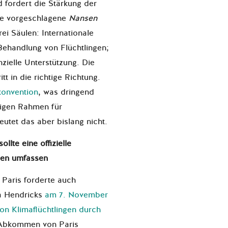
d fordert die Stärkung der
Die vorgeschlagene
Nansen
rei Säulen: Internationale
Behandlung von Flüchtlingen;
ielle Unterstützung. Die
itt in die richtige Richtung.
konvention
, was dringend
stigen Rahmen für
utet das aber bislang nicht.
ollte eine offizielle
gen umfassen
 Paris forderte auch
a Hendricks
am 7. November
von Klimaflüchtlingen durch
s Abkommen von Paris