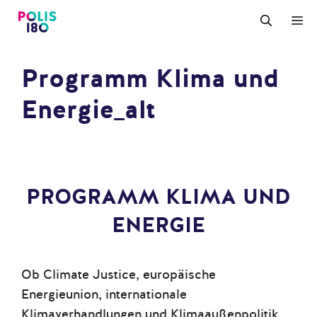
Zum
M
Inhalt
springen
Programm Klima und
Energie_alt
PROGRAMM KLIMA UND
ENERGIE
Ob Climate Justice, europäische
Energieunion, internationale
Klimaverhandlungen und Klimaaußenpolitik,