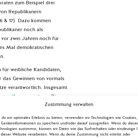
raten zum Beispiel drei
 von Republikanern
, 6 & 17). Dazu kommen
ublikaner noch als
e vor zwei Jahren noch für
es Mal demokratischen
n.
m für weibliche Kandidaten,
r das Gewinnen von vormals
tze verantwortlich. Insgesamt
hsten Kongress
sitzen. Die
Zustimmung verwalten
te des Kongresses.
chen Geschichte wird mit
dir ein optimales Erlebnis zu bieten, verwenden wir Technologien wie Cookies,
Geräteinformationen zu speichern und/oder darauf zuzugreifen. Wenn du diese
7) eine Native American im
hnologien zustimmst, können wir Daten wie das Surfverhalten oder eindeutige 
 dieser Website verarbeiten. Wenn du deine Zustimmung nicht erteilst oder
Rashida Tlaib (Michigan,