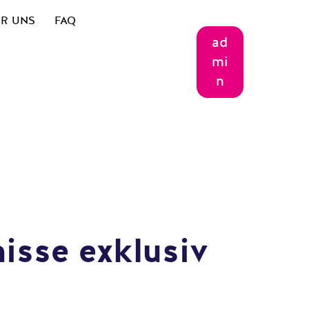
R UNS
FAQ
ad
mi
n
isse exklusiv