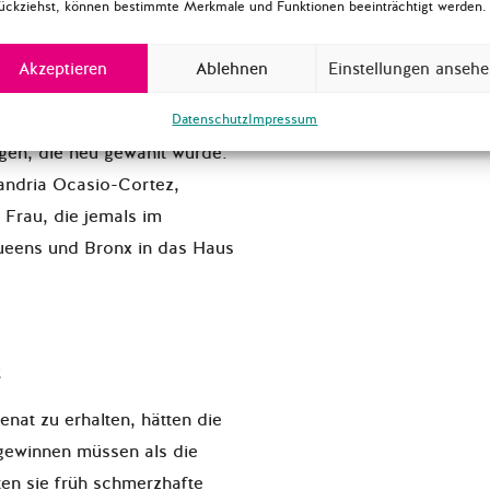
ückziehst, können bestimmte Merkmale und Funktionen beeinträchtigt werden.
esota, Distrikt 5) werden
ische Kandidatinnen im Haus
Akzeptieren
Ablehnen
Einstellungen anseh
wird als erste Frau Iowa im
 Sie ist eine der beiden
Datenschutz
Impressum
igen, die neu gewählt wurde.
xandria Ocasio-Cortez,
 Frau, die jemals im
Queens und Bronx in das Haus
nat zu erhalten, hätten die
ewinnen müssen als die
en sie früh schmerzhafte