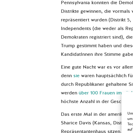
Pennsylvania konnten die Demok
Distrikte gewinnen, die vormals
repräsentiert wurden (Distrikt 5
Independents (die weder als Rep
Demokraten registriert sind), di
Trump gestimmt haben und dies
KandidatInnen ihre Stimme gabe
Eine gute Nacht war es vor alle
denn
sie
waren hauptsächlich fü
durch Republikaner gehaltene Si
werden
über 100 Frauen im näc
höchste Anzahl in der Geschich
Das erste Mal in der amerikanis
Um 
um 
Sharice Davis (Kansas, Distrikt 
Tec
auf
Repräsentantenhaus sitzen. Mit 