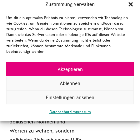
härtesten Trump Kritiker, wie
Zustimmung verwalten
Collins, Murkowski, Flake und
Um dir ein optimales Erlebnis zu bieten, verwenden wir Technologien
Corker haben für
die
wie Cookies, um Geräteinformationen zu speichern und/oder darauf
zuzugreifen. Wenn du diesen Technologien zustimmst, können wir
Steuerreform gestimmt
und
Daten wie das Surfverhalten oder eindeutige IDs auf dieser Website
Neil Gorsuch als
verarbeiten. Wenn du deine Zustimmung nicht erteilst oder
zurückziehst, können bestimmte Merkmale und Funktionen
Verfassungsrichter
bestätigt.
beeinträchtigt werden.
Beides wäre ohne einen
republikanischen Präsidenten
Akzeptieren
nicht möglich gewesen.
Ablehnen
Deshalb geht es den
Republiken nicht zwangsläufig
Einstellungen ansehen
darum, Trump zu entwerten
und sich gegen den Verfall von
Datenschutz
Impressum
politischen Normen und
Werten zu wehren, sondern