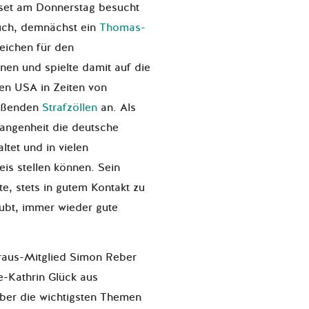
rset am Donnerstag besucht
uch, demnächst ein
Thomas-
eichen für den
fnen und spielte damit auf die
en USA in Zeiten von
ießenden
Strafzöllen
an. Als
gangenheit die deutsche
ltet und in vielen
eis stellen können. Sein
te, stets in gutem Kontakt zu
ubt, immer wieder gute
oraus-Mitglied Simon Reber
e-Kathrin Glück aus
über die wichtigsten Themen