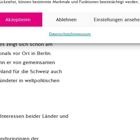
ückziehst, können bestimmte Merkmale und Funktionen beeinträchtigt werden.
schland für die Schweiz meiner
Akzeptieren
Ablehnen
Einstellungen anseh
nf, mit den beiden anderen
Datenschutz
Impressum
ch und Italien sowie
es zeigt sich schon am
als vor Ort in Berlin.
wenn er von gemeinsamen
hland für die Schweiz auch
ündeter in weltpolitischen
nteressen beider Länder und
ndprinzipien der