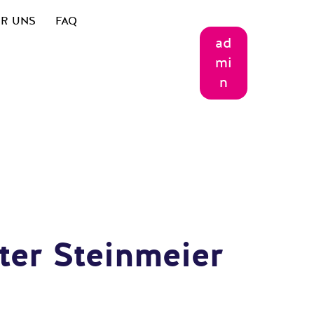
R UNS
FAQ
ad
mi
n
ter Steinmeier