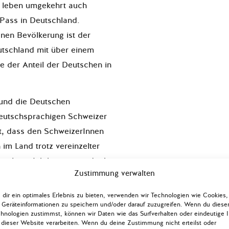
h leben umgekehrt auch
Pass in Deutschland.
nen Bevölkerung ist der
utschland mit über einem
e der Anteil der Deutschen in
r und die Deutschen
 deutschsprachigen Schweizer
t, dass den SchweizerInnen
im Land trotz vereinzelter
n liegt. Ich kann mir jedoch
Zustimmung verwalten
Deutsche die kulturellen
erschätzen. Diese wurden
dir ein optimales Erlebnis zu bieten, verwenden wir Technologien wie Cookies,
 ich in meiner Zeit in
Geräteinformationen zu speichern und/oder darauf zuzugreifen. Wenn du diese
hnologien zustimmst, können wir Daten wie das Surfverhalten oder eindeutige 
was schroffen Berliner Art
 dieser Website verarbeiten. Wenn du deine Zustimmung nicht erteilst oder