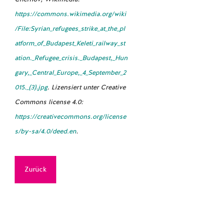
https://commons.wikimedia.org/wiki
/File:Syrian_refugees_strike_at_the_pl
atform_of_Budapest_Keleti_railway_st
ation._Refugee_crisis._Budapest,_Hun
gary,_Central_Europe,_4_September_2
015._(3).jpg
. Lizensiert unter Creative
Commons license 4.0:
https://creativecommons.org/license
s/by-sa/4.0/deed.en
.
Zurück