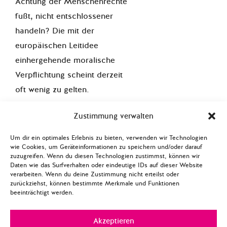
Achtung der Menschenrechte
fußt, nicht entschlossener
handeln? Die mit der
europäischen Leitidee
einhergehende moralische
Verpflichtung scheint derzeit
oft wenig zu gelten.
Neue Innengrenzen: Die
Zustimmung verwalten
Beschneidung europäischer
Um dir ein optimales Erlebnis zu bieten, verwenden wir Technologien
Staatsbürgerrechte
wie Cookies, um Geräteinformationen zu speichern und/oder darauf
zuzugreifen. Wenn du diesen Technologien zustimmst, können wir
Allerdings erschüttert nicht nur
Daten wie das Surfverhalten oder eindeutige IDs auf dieser Website
verarbeiten. Wenn du deine Zustimmung nicht erteilst oder
der Zustrom an Flüchtlingen
zurückziehst, können bestimmte Merkmale und Funktionen
und die daraus abgeleitete
beeinträchtigt werden.
Errichtung neuer äußerer
Grenzen die Grundfeste
Akzeptieren