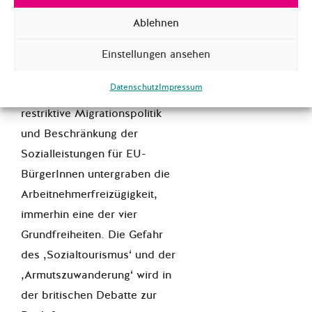
Europas. Ebenso bringt die
Ablehnen
anti-europäische Haltung
Großbritanniens das
Einstellungen ansehen
europäische Projekt im
Datenschutz
Impressum
Inneren ins Wanken. Dessen
restriktive Migrationspolitik
und Beschränkung der
Sozialleistungen für EU-
BürgerInnen untergraben die
Arbeitnehmerfreizügigkeit,
immerhin eine der vier
Grundfreiheiten. Die Gefahr
des ‚Sozialtourismus‘ und der
‚Armutszuwanderung‘ wird in
der britischen Debatte zur